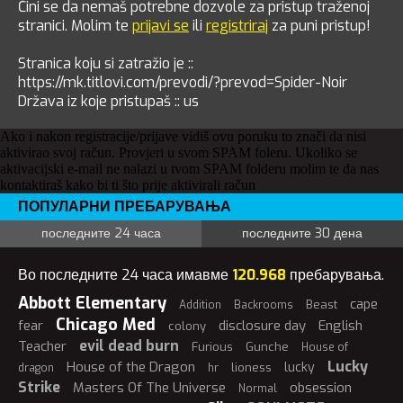
Čini se da nemaš potrebne dozvole za pristup traženoj
stranici. Molim te
prijavi se
ili
registriraj
za puni pristup!
Stranica koju si zatražio je ::
https://mk.titlovi.com/prevodi/?prevod=Spider-Noir
Država iz koje pristupaš :: us
Ako i nakon registracije/prijave vidiš ovu poruku to znači da nisi
aktivirao svoj račun. Provjeri u svom SPAM foleru. Ukoliko se
aktivacijski e-mail ne nalazi u tvom SPAM folderu molim te da nas
kontaktiraš kako bi ti što prije aktivirali račun
ПОПУЛАРНИ ПРЕБАРУВАЊА
последните 24 часа
последните 30 дена
Во последните 24 часа имавме
120.968
пребарувања.
Abbott Elementary
cape
Beast
Addition
Backrooms
Chicago Med
fear
disclosure day
English
colony
evil dead burn
Teacher
Furious
Gunche
House of
Lucky
House of the Dragon
lucky
lioness
dragon
hr
Strike
Masters Of The Universe
obsession
Normal