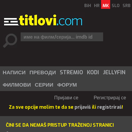
BiH
HR
MK
SLO
SRB
НАПИСИ
ПРЕВОДИ
STREMIO
KODI
JELLYFIN
ФИЛМОВИ
СЕРИИ
ФОРУМ
Пријави се
Регистрирај се
Za sve opcije molim te da se
prijaviš
ili
registriraš
!
ČINI SE DA NEMAŠ PRISTUP TRAŽENOJ STRANICI