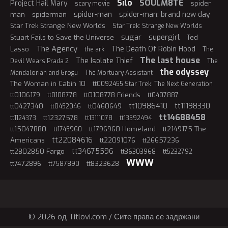
Silo
SOULM8TE
Project Hail Mary
spider
scary movie
spider-man
spider-man: brand new day
man
spiderman
Star Trek Strange New Worlds
Star Trek: Strange New Worlds
sugar
supergirl
Stuart Fails to Save the Universe
Ted
The Agency
The Death Of Robin Hood
Lasso
the ark
The
The last house
The Isolate Thief
Devil Wears Prada 2
The
the odyssey
Mandalorian and Grogu
The Mortuary Assistant
The Woman in Cabin 10
tt0092455 Star Trek: The Next Generation
tt0106179
tt0108778 Friends
tt0108778
tt0407887
tt10986410
tt11198330
tt0427340
tt0460649
tt0452046
tt14688458
tt12327578
tt1124373
tt13111078
tt13592494
tt15047880
tt1796960 Homeland
tt2149175 The
tt1745960
tt22084616
Americans
tt22091076
tt26657236
tt34675596
tt2802850 Fargo
tt36303968
tt5232792
WWW
tt7472896
tt8323628
tt7587890
© 2026 oд Titlovi.com / Сите права се задржани