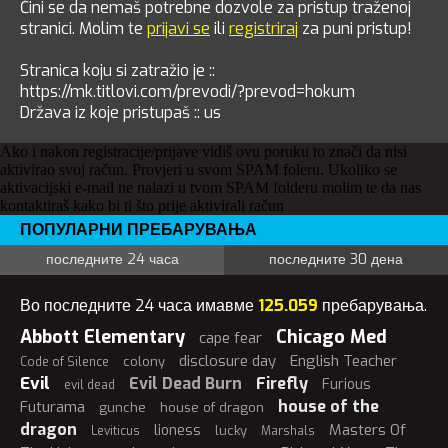
Čini se da nemaš potrebne dozvole za pristup traženoj
stranici. Molim te
prijavi se
ili
registriraj
za puni pristup!
Stranica koju si zatražio je ::
https://mk.titlovi.com/prevodi/?prevod=hokum
Država iz koje pristupaš :: us
Ako i nakon registracije/prijave vidiš ovu poruku to znači da nisi
aktivirao svoj račun. Provjeri u svom SPAM foleru. Ukoliko se
aktivacijski e-mail ne nalazi u tvom SPAM folderu molim te da nas
kontaktiraš kako bi ti što prije aktivirali račun
ПОПУЛАРНИ ПРЕБАРУВАЊА
последните 24 часа
последните 30 дена
Во последните 24 часа имавме
125.059
пребарувања.
Abbott Elementary
Chicago Med
cape fear
disclosure day
English Teacher
colony
Code of Silence
Evil
Evil Dead Burn
Firefly
Furious
evil dead
house of the
Futurama
gunche
house of dragon
dragon
Masters Of
lioness
lucky
Leviticus
Marshals