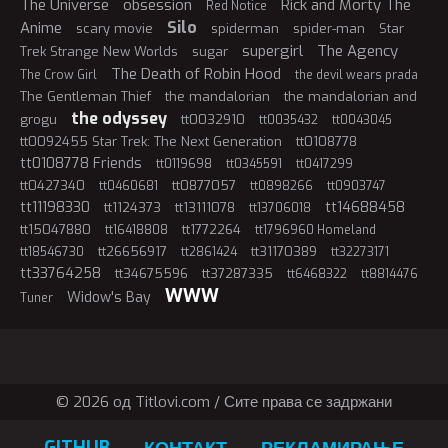
The Universe
obsession
Rick and Morty The
Red Notice
Silo
Anime
scary movie
spiderman
spider-man
Star
supergirl
The Agency
Trek Strange New Worlds
sugar
The Death of Robin Hood
The Crow Girl
the devil wears prada
The Gentleman Thief
the mandalorian
the mandalorian and
the odyssey
grogu
tt0032910
tt0035432
tt0043045
tt0092455 Star Trek: The Next Generation
tt0108778
tt0108778 Friends
tt0119698
tt0345591
tt0417299
tt0427340
tt0877057
tt0460681
tt0898266
tt0903747
tt11198330
tt14688458
tt1124373
tt13111078
tt13706018
tt15047880
tt1772264
tt16418808
tt1796960 Homeland
tt26656917
tt31170389
tt18546730
tt2861424
tt32273171
tt33764258
tt34675596
tt37287335
tt6468322
tt8814476
WWW
Widow's Bay
Tuner
© 2026 oд Titlovi.com / Сите права се задржани