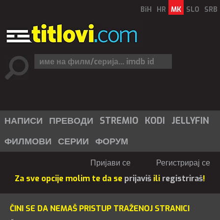
BiH
HR
MK
SLO
SRB
НАПИСИ
ПРЕВОДИ
STREMIO
KODI
JELLYFIN
ФИЛМОВИ
СЕРИИ
ФОРУМ
Пријави се
Регистрирај се
Za sve opcije molim te da se
prijaviš
ili
registriraš
!
ČINI SE DA NEMAŠ PRISTUP TRAŽENOJ STRANICI