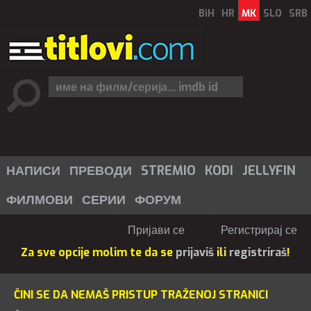
BiH
HR
MK
SLO
SRB
НАПИСИ
ПРЕВОДИ
STREMIO
KODI
JELLYFIN
ФИЛМОВИ
СЕРИИ
ФОРУМ
Пријави се
Регистрирај се
Za sve opcije molim te da se
prijaviš
ili
registriraš
!
ČINI SE DA NEMAŠ PRISTUP TRAŽENOJ STRANICI