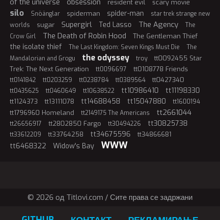
of the universe
obsession
resident evil
scary movie
silo
spider-man
spiderman
Snöänglar
star trek strange new
Supergirl
The Agency
Ted Lasso
sugar
worlds
The
The Death of Robin Hood
The Gentleman Thief
Crow Girl
the isolate thief
The Last Kingdom: Seven Kings Must Die
The
the odyssey
tt0092455 Star
Mandalorian and Grogu
troy
Trek: The Next Generation
tt0108778 Friends
tt0096697
tt0427340
tt0141842
tt0203259
tt0238784
tt0389564
tt10986410
tt11198330
tt0435625
tt0460649
tt10638522
tt14688458
tt15047880
tt1124373
tt13111078
tt1600194
tt2661044
tt1796960 Homeland
tt2149175 The Americans
tt30825738
tt2802850 Fargo
tt26656917
tt30494226
tt34675596
tt33764258
tt34866681
tt33612209
WWW
tt6468322
Widow's Bay
© 2026 oд Titlovi.com / Сите права се задржани