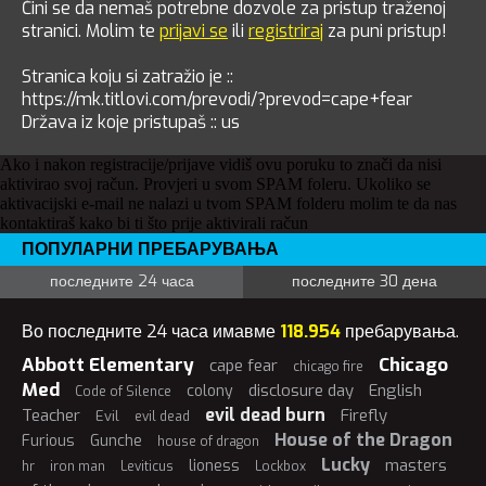
Čini se da nemaš potrebne dozvole za pristup traženoj
stranici. Molim te
prijavi se
ili
registriraj
za puni pristup!
Stranica koju si zatražio je ::
https://mk.titlovi.com/prevodi/?prevod=cape+fear
Država iz koje pristupaš :: us
Ako i nakon registracije/prijave vidiš ovu poruku to znači da nisi
aktivirao svoj račun. Provjeri u svom SPAM foleru. Ukoliko se
aktivacijski e-mail ne nalazi u tvom SPAM folderu molim te da nas
kontaktiraš kako bi ti što prije aktivirali račun
ПОПУЛАРНИ ПРЕБАРУВАЊА
последните 24 часа
последните 30 дена
Во последните 24 часа имавме
118.954
пребарувања.
Abbott Elementary
Chicago
cape fear
chicago fire
Med
disclosure day
English
colony
Code of Silence
evil dead burn
Teacher
Firefly
Evil
evil dead
House of the Dragon
Furious
Gunche
house of dragon
Lucky
masters
lioness
hr
iron man
Leviticus
Lockbox