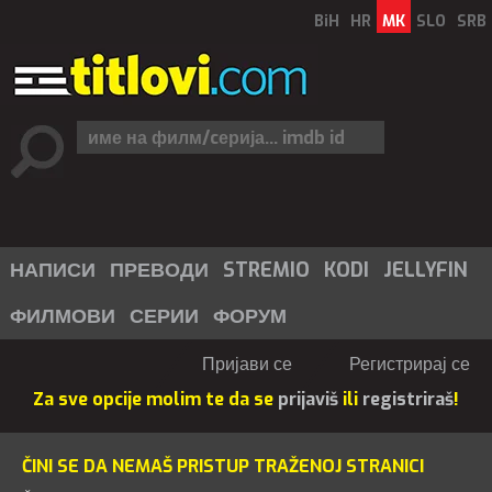
BiH
HR
MK
SLO
SRB
НАПИСИ
ПРЕВОДИ
STREMIO
KODI
JELLYFIN
ФИЛМОВИ
СЕРИИ
ФОРУМ
Пријави се
Регистрирај се
Za sve opcije molim te da se
prijaviš
ili
registriraš
!
ČINI SE DA NEMAŠ PRISTUP TRAŽENOJ STRANICI