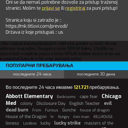
Čini se da nemaš potrebne dozvole za pristup traženoj
stranici. Molim te
prijavi se
ili
registriraj
za puni pristup!
Stranica koju si zatražio je ::
https://mk.titlovi.com/prevodi/
Država iz koje pristupaš :: us
Ako i nakon registracije/prijave vidiš ovu poruku to znači da nisi
aktivirao svoj račun. Provjeri u svom SPAM foleru. Ukoliko se
aktivacijski e-mail ne nalazi u tvom SPAM folderu molim te da nas
kontaktiraš kako bi ti što prije aktivirali račun
ПОПУЛАРНИ ПРЕБАРУВАЊА
последните 24 часа
последните 30 дена
Во последните 24 часа имавме
121.721
пребарувања.
Abbott Elementary
Chicago
cape fear
Backrooms
Med
evil
Disclosure Day
English Teacher
colony
dead burn
Gunche
Furious
house of dragon
From
House of the Dragon
iron man
KILLHOUSE
hr
Hungry
lucky strike
lucky
lioness
masters of the
Lockbox