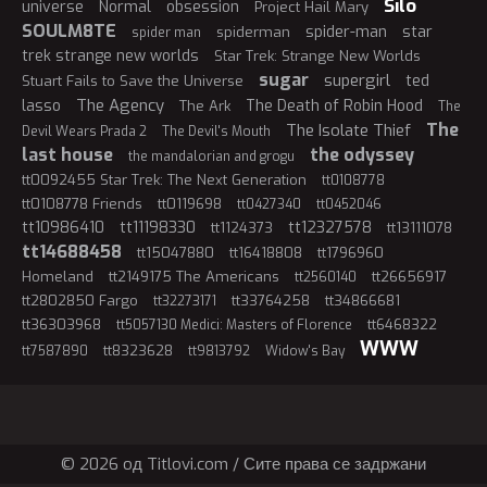
Silo
universe
Normal
obsession
Project Hail Mary
SOULM8TE
spider-man
star
spiderman
spider man
trek strange new worlds
Star Trek: Strange New Worlds
sugar
supergirl
ted
Stuart Fails to Save the Universe
The Agency
lasso
The Death of Robin Hood
The Ark
The
The
The Isolate Thief
Devil Wears Prada 2
The Devil's Mouth
last house
the odyssey
the mandalorian and grogu
tt0092455 Star Trek: The Next Generation
tt0108778
tt0108778 Friends
tt0119698
tt0427340
tt0452046
tt10986410
tt11198330
tt12327578
tt1124373
tt13111078
tt14688458
tt15047880
tt16418808
tt1796960
Homeland
tt2149175 The Americans
tt26656917
tt2560140
tt2802850 Fargo
tt33764258
tt34866681
tt32273171
tt36303968
tt6468322
tt5057130 Medici: Masters of Florence
WWW
tt8323628
tt7587890
tt9813792
Widow's Bay
© 2026 oд Titlovi.com / Сите права се задржани