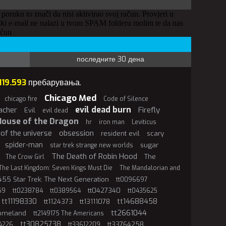
 poruku to znači da nisi aktivirao svoj račun. Provjeri u
ki e-mail ne nalazi u tvom SPAM folderu molim te da nas
ačun
последните 30 дена
119.593
пребарувања.
Chicago Med
chicago fire
Code of Silence
evil dead burn
acher
Firefly
Evil
evil dead
House of the Dragon
hr
iron man
Leviticus
of the universe
obsession
resident evil
scary
spider-man
sugar
star trek strange new worlds
The Death of Robin Hood
The
The Crow Girl
The Last Kingdom: Seven Kings Must Die
The Mandalorian and
55 Star Trek: The Next Generation
tt0096697
tt0427340
59
tt0238784
tt0389564
tt0435625
tt11198330
tt14688458
tt1124373
tt13111078
tt2661044
Homeland
tt2149175 The Americans
tt30825738
tt33764258
4226
tt33612209