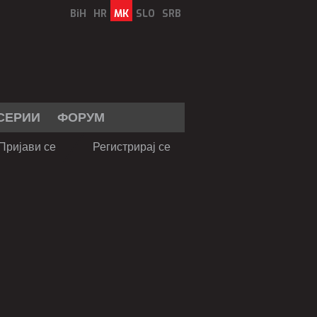
BiH
HR
MK
SLO
SRB
СЕРИИ
ФОРУМ
Пријави се
Регистрирај се