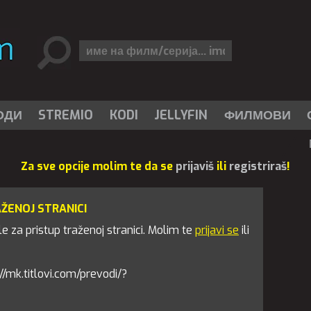
ОДИ
STREMIO
KODI
JELLYFIN
ФИЛМОВИ
Za sve opcije molim te da se
prijaviš
ili
registriraš
!
AŽENOJ STRANICI
 za pristup traženoj stranici. Molim te
prijavi se
ili
s://mk.titlovi.com/prevodi/?