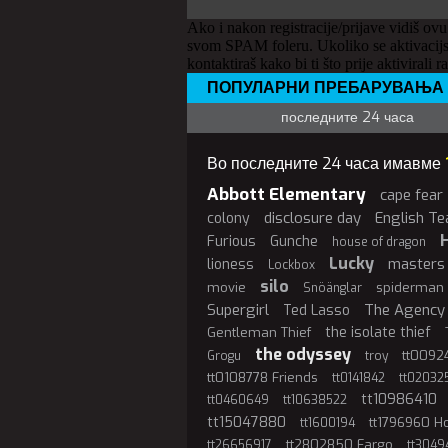
Ako i nakon registracije/prijave vidiš ovu
svom SPAM foleru. Ukoliko se aktivacijs
kontaktiraš kako bi ti što prije aktivirali r
ПОПУЛАРНИ ПРЕБАРУВАЊА
последните 24 часа
Во последните 24 часа имавме
Abbott Elementary
cape fear
disclosure day
English Te
colony
Furious
Gunche
house of dragon
Lucky
masters 
lioness
Lockbox
silo
movie
spiderman
Snöänglar
Supergirl
The Agency
Ted Lasso
the isolate thief
Gentleman Thief
the odyssey
tt00924
Grogu
troy
tt0108778 Friends
tt0141842
tt02032
tt10986410
tt0460649
tt10638522
tt15047880
tt1796960 
tt1600194
tt2802850 Fargo
tt26656917
tt3049