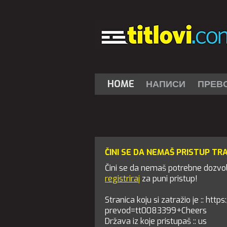
HOME
НАПИСИ
ПРЕВ
ČINI SE DA NEMAŠ PRISTUP TR
Čini se da nemaš potrebne dozvole
registriraj
za puni pristup!
Stranica koju si zatražio je :: http
prevod=tt0083399+Cheers
Država iz koje pristupaš :: us