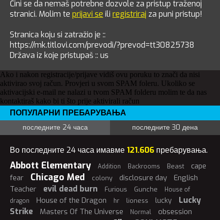
Čini se da nemaš potrebne dozvole za pristup traženoj
stranici. Molim te
prijavi se
ili
registriraj
za puni pristup!
Stranica koju si zatražio je ::
https://mk.titlovi.com/prevodi/?prevod=tt30825738
Država iz koje pristupaš :: us
Ako i nakon registracije/prijave vidiš ovu poruku to znači da nisi
aktivirao svoj račun. Provjeri u svom SPAM foleru. Ukoliko se
aktivacijski e-mail ne nalazi u tvom SPAM folderu molim te da nas
kontaktiraš kako bi ti što prije aktivirali račun
ПОПУЛАРНИ ПРЕБАРУВАЊА
последните 24 часа
последните 30 дена
Во последните 24 часа имавме
121.606
пребарувања.
Abbott Elementary
cape
Beast
Addition
Backrooms
Chicago Med
fear
disclosure day
English
colony
evil dead burn
Teacher
Furious
Gunche
House of
Lucky
House of the Dragon
lucky
lioness
dragon
hr
Strike
Masters Of The Universe
obsession
Normal