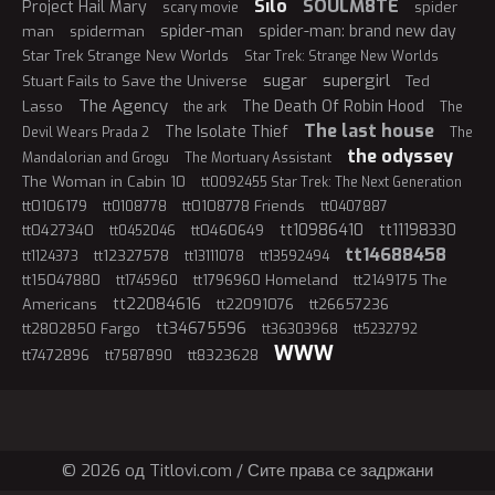
Silo
SOULM8TE
Project Hail Mary
spider
scary movie
spider-man
spider-man: brand new day
man
spiderman
Star Trek Strange New Worlds
Star Trek: Strange New Worlds
sugar
supergirl
Stuart Fails to Save the Universe
Ted
The Agency
The Death Of Robin Hood
Lasso
the ark
The
The last house
The Isolate Thief
Devil Wears Prada 2
The
the odyssey
Mandalorian and Grogu
The Mortuary Assistant
The Woman in Cabin 10
tt0092455 Star Trek: The Next Generation
tt0106179
tt0108778 Friends
tt0108778
tt0407887
tt10986410
tt11198330
tt0427340
tt0460649
tt0452046
tt14688458
tt12327578
tt1124373
tt13111078
tt13592494
tt15047880
tt1796960 Homeland
tt2149175 The
tt1745960
tt22084616
Americans
tt22091076
tt26657236
tt34675596
tt2802850 Fargo
tt36303968
tt5232792
WWW
tt7472896
tt8323628
tt7587890
© 2026 oд Titlovi.com / Сите права се задржани