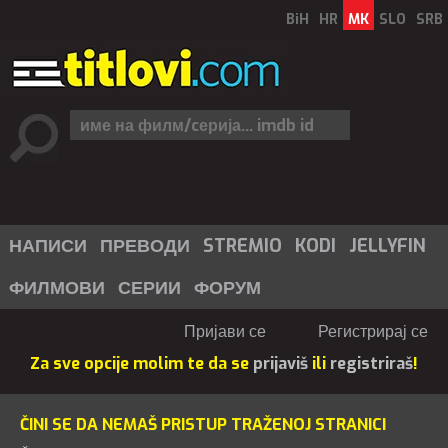
BiH
HR
MK
SLO
SRB
НАПИСИ
ПРЕВОДИ
STREMIO
KODI
JELLYFIN
ФИЛМОВИ
СЕРИИ
ФОРУМ
Пријави се
Регистрирај се
Za sve opcije molim te da se
prijaviš
ili
registriraš
!
ČINI SE DA NEMAŠ PRISTUP TRAŽENOJ STRANICI