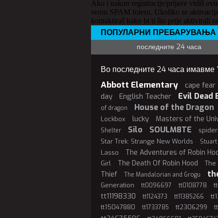
Ako i nakon registracije/prijave vidiš ovu
svom SPAM foleru. Ukoliko se aktivacijs
kontaktiraš kako bi ti što prije aktivirali r
ПОПУЛАРНИ ПРЕБАРУВАЊА
последните 24 часа
Во последните 24 часа имавме
Abbott Elementary
cape fear
Evil Dead 
day
English Teacher
House of the Dragon
of dragon
lucky
Masters of the Uni
Lockbox
Silo
SOULM8TE
spide
Shelter
Star Trek: Strange New Worlds
Stuart
The Adventures of Robin Ho
Lasso
The Death Of Robin Hood
Girl
The 
th
Thief
The Mandalorian and Grogu
Generation
t
tt0096697
tt0108778
tt11198330
tt
tt1124373
tt11385266
tt15047880
tt2306299
t
tt1733785