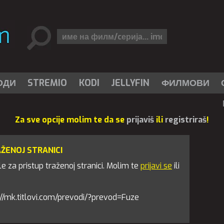
ОДИ
STREMIO
KODI
JELLYFIN
ФИЛМОВИ
Za sve opcije molim te da se
prijaviš
ili
registriraš
!
AŽENOJ STRANICI
 za pristup traženoj stranici. Molim te
prijavi se
ili
tps://mk.titlovi.com/prevodi/?prevod=Fuze