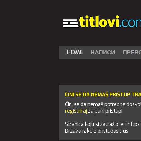
HOME
НАПИСИ
ПРЕВ
ČINI SE DA NEMAŠ PRISTUP TR
Čini se da nemaš potrebne dozvole
registriraj
za puni pristup!
Stranica koju si zatražio je :: ht
Država iz koje pristupaš :: us