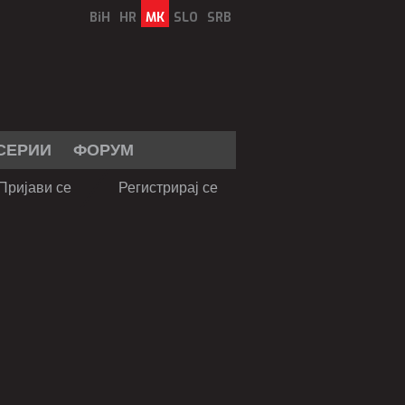
BiH
HR
MK
SLO
SRB
СЕРИИ
ФОРУМ
Пријави се
Регистрирај се