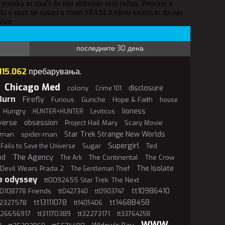
 poruku to znači da nisi aktivirao svoj račun. Provjeri u
ki e-mail ne nalazi u tvom SPAM folderu molim te da nas
ačun
последните 30 дена
115.062
пребарувања.
Chicago Med
disclosure
colony
Crime 101
Burn
Firefly
Furious
Gunche
Hope & Faith
house
lioness
Hungry
HUNTER×HUNTER
Leviticus
verse
obsession
Project Hail Mary
Scary Movie
Star Trek Strange New Worlds
rman
spider-man
Supergirl
Sugar
Ted
 Fails to Save the Universe
The Agency
od
The Continental
The Crow
The Ark
The Isolate
Devil Wears Prada 2
The Gentleman Thief
e odyssey
tt0092455 Star Trek: The Next
tt10986410
t0108778 Friends
tt0427340
tt0903747
tt13111078
tt14688458
12327578
tt1405406
t26656917
tt31170389
tt32273171
tt33764258