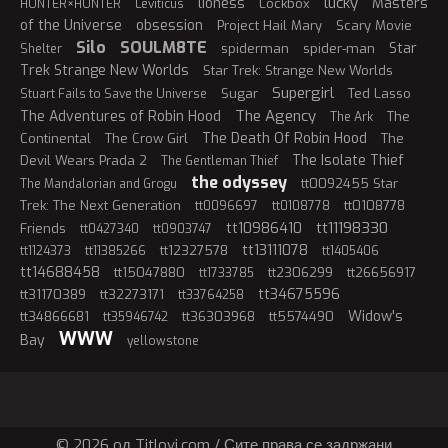
lucky
lioness
Masters
Lockbox
HUNTER×HUNTER
Leviticus
of the Universe
obsession
Project Hail Mary
Scary Movie
Silo
SOULM8TE
Star
spiderman
spider-man
Shelter
Trek Strange New Worlds
Star Trek: Strange New Worlds
Supergirl
Sugar
Ted Lasso
Stuart Fails to Save the Universe
The Agency
The Adventures of Robin Hood
The
The Ark
The Death Of Robin Hood
Continental
The Crow Girl
The
The Isolate Thief
Devil Wears Prada 2
The Gentleman Thief
the odyssey
tt0092455 Star
The Mandalorian and Grogu
Trek: The Next Generation
tt0108778
tt0096697
tt0108778
tt11198330
tt10986410
Friends
tt0427340
tt0903747
tt13111078
tt12327578
tt1124373
tt11385266
tt1405406
tt14688458
tt15047880
tt2306299
tt26656917
tt1733785
tt34675596
tt31170389
tt32273171
tt33764258
Widow's
tt34866681
tt36303968
tt5574490
tt35946742
WWW
Bay
yellowstone
© 2026 oд Titlovi.com / Сите права се задржани