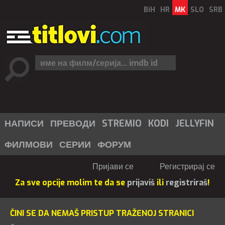
BiH
HR
MK
SLO
SRB
НАПИСИ
ПРЕВОДИ
STREMIO
KODI
JELLYFIN
ФИЛМОВИ
СЕРИИ
ФОРУМ
Пријави се
Регистрирај се
Za sve opcije molim te da se
prijaviš
ili
registriraš
!
ČINI SE DA NEMAŠ PRISTUP TRAŽENOJ STRANICI