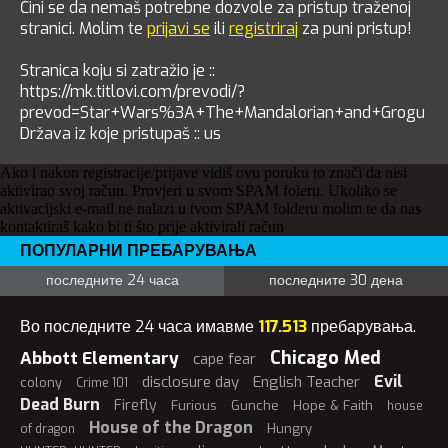
Čini se da nemaš potrebne dozvole za pristup traženoj
stranici. Molim te
prijavi se
ili
registriraj
za puni pristup!
Stranica koju si zatražio je ::
https://mk.titlovi.com/prevodi/?
prevod=Star+Wars%3A+The+Mandalorian+and+Grogu
Država iz koje pristupaš :: us
Ako i nakon registracije/prijave vidiš ovu poruku to znači da nisi
aktivirao svoj račun. Provjeri u svom SPAM foleru. Ukoliko se
aktivacijski e-mail ne nalazi u tvom SPAM folderu molim te da nas
kontaktiraš kako bi ti što prije aktivirali račun
ПОПУЛАРНИ ПРЕБАРУВАЊА
последните 24 часа
последните 30 дена
Во последните 24 часа имавме
117.513
пребарувања.
Chicago Med
Abbott Elementary
cape fear
Evil
disclosure day
English Teacher
colony
Crime 101
Dead Burn
Firefly
Furious
Gunche
Hope & Faith
house
House of the Dragon
Hungry
of dragon