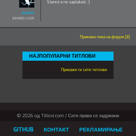
Stareci a ne zaplakati. :)
papiko
BANNED USER
Прикажи тема на форум (3)
НАЈПОПУЛАРНИ ТИТЛОВИ
Прикажи ги сите титлови
© 2026 oд Titlovi.com / Сите права се задржани
GITHUB
КОНТАКТ
РЕКЛАМИРАЊЕ