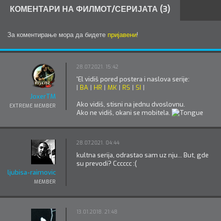
КОМЕНТАРИ НА ФИЛМОТ/СЕРИЈАТА (3)
За коментирање мора да бидете
пријавени
!
28.07.2021. 15:42
'El vidiš pored postera i naslova serije:
|
BA
|
HR
|
MK
|
RS
|
SI
|
JoxerTM
Ako vidiš, stisni na jednu dvoslovnu.
EXTREME MEMBER
Ako ne vidiš, okani se mobitela.
28.07.2021. 04:44
kultna serija, odrastao sam uz nju... But, gde
su prevodi? Cccccc :(
ljubisa-raimovic
MEMBER
13.01.2018. 21:48