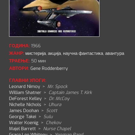
ГОДИНА:
1966
ЖАНР:
мистерија
,
акција
,
научна фантастика
,
авантура
ТРАЕЊЕ:
50 мин
АВТОРИ:
Gene Roddenberry
ГЛАВНИ УЛОГИ:
Leonard Nimoy
>
Mr. Spock
William Shatner
>
Captain James T. Kirk
DeForest Kelley
>
Dr. McCoy
Nichelle Nichols
>
Uhura
James Doohan
>
Scott
George Takei
>
Sulu
Walter Koenig
>
Chekov
Majel Barrett
>
Nurse Chapel
Grace Lee Whitney
>
Yeoman Rand