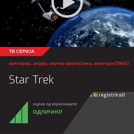
ТВ СЕРИЈА
мистерија
,
акција
,
научна фантастика
,
авантура
(1966)
Star Trek
Za sve opcije molim te da se
prijaviš
ili
registriraš
!
оцена од корисниците
ОДЛИЧНО!