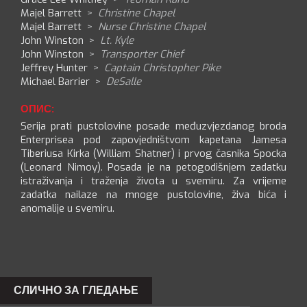
Majel Barrett
>
Christine Chapel
Majel Barrett
>
Nurse Christine Chapel
John Winston
>
Lt. Kyle
John Winston
>
Transporter Chief
Jeffrey Hunter
>
Captain Christopher Pike
Michael Barrier
>
DeSalle
ОПИС:
Serija prati pustolovine posade međuzvjezdanog broda
Enterprisea pod zapovjedništvom kapetana Jamesa
Tiberiusa Kirka (William Shatner) i prvog časnika Spocka
(Leonard Nimoy). Posada je na petogodišnjem zadatku
istraživanja i traženja života u svemiru. Za vrijeme
zadatka nailaze na mnoge pustolovine, živa bića i
anomalije u svemiru.
СЛИЧНО ЗА ГЛЕДАЊЕ