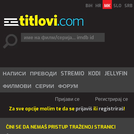
BiH
HR
MK
SLO
SRB
НАПИСИ
ПРЕВОДИ
STREMIO
KODI
JELLYFIN
ФИЛМОВИ
СЕРИИ
ФОРУМ
Пријави се
Регистрирај се
Za sve opcije molim te da se
prijaviš
ili
registriraš
!
ČINI SE DA NEMAŠ PRISTUP TRAŽENOJ STRANICI