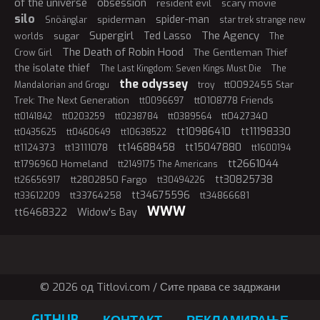
of the universe
obsession
resident evil
scary movie
silo
spider-man
spiderman
Snöänglar
star trek strange new
Supergirl
The Agency
Ted Lasso
sugar
worlds
The
The Death of Robin Hood
The Gentleman Thief
Crow Girl
the isolate thief
The Last Kingdom: Seven Kings Must Die
The
the odyssey
tt0092455 Star
Mandalorian and Grogu
troy
Trek: The Next Generation
tt0108778 Friends
tt0096697
tt0427340
tt0141842
tt0203259
tt0238784
tt0389564
tt10986410
tt11198330
tt0435625
tt0460649
tt10638522
tt14688458
tt15047880
tt1124373
tt13111078
tt1600194
tt2661044
tt1796960 Homeland
tt2149175 The Americans
tt30825738
tt2802850 Fargo
tt26656917
tt30494226
tt34675596
tt33764258
tt34866681
tt33612209
WWW
tt6468322
Widow's Bay
© 2026 oд Titlovi.com / Сите права се задржани