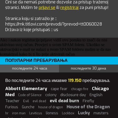
Čini se da nemaš potrebne dozvole za pristup traženoj
stranici. Molim te
prijavi se
ili
registriraj
za puni pristup!
Stranica koju si zatražio je ::
https://mk.titlovi.com/prevodi/?prevod=tt0060028
Država iz koje pristupaš :: us
Ako i nakon registracije/prijave vidiš ovu poruku to znači da nisi
aktivirao svoj račun. Provjeri u svom SPAM foleru. Ukoliko se
aktivacijski e-mail ne nalazi u tvom SPAM folderu molim te da nas
kontaktiraš kako bi ti što prije aktivirali račun
ПОПУЛАРНИ ПРЕБАРУВАЊА
последните 24 часа
последните 30 дена
Во последните 24 часа имавме
119.150
пребарувања.
Abbott Elementary
Chicago
cape fear
chicago fire
Med
disclosure day
English
colony
Code of Silence
evil dead burn
Teacher
Firefly
Evil
evil dead
House of the Dragon
Furious
Gunche
house of dragon
Lucky
masters
lioness
hr
iron man
Leviticus
Lockbox