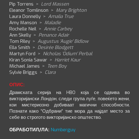
Pip Torrens
>
Lord Massen
Eleanor Tomlinson
>
Mary Brighton
Laura Donnelly
>
Amalia True
Amy Manson
>
Maladie
Rochelle Neil
>
Annie Carbey
Ann Skelly
>
Penance Adair
Tom Riley
>
Augustus 'Augie' Bidlow
Ella Smith
>
Desirée Blodgett
Martyn Ford
>
Nicholas 'Odium' Perbal
Kiran Sonia Sawar
>
Harriet Kaur
Michael James
>
Teen Boy
Sylvie Briggs
>
Clara
ОПИС:
Драмската серија на HBO која се одвива во
викторијански Лондон, следи група луѓе, повеќето жени,
кои мистериозно добиваат магични способности.
Познати како “Одбрани“ тие мора да најдат место за
себе во строгото викторијанско општество.
OБРАБОТИЛ/ЛА:
Numberguy