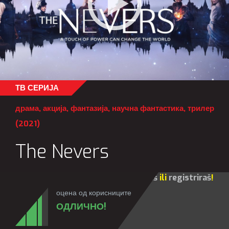
ТВ СЕРИЈА
драма
,
акција
,
фантазија
,
научна фантастика
,
трилер
(2021)
The Nevers
Za sve opcije molim te da se
prijaviš
ili
registriraš
!
оцена од корисниците
ОДЛИЧНО!