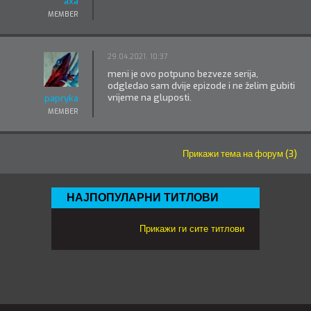
axa
MEMBER
29.04.2021. 10:37
meni je ovo potpuno bezveze serija,
odgledao sam dvije epizode i ne želim gubiti
vrijeme na gluposti.
papryka
MEMBER
Прикажи тема на форум (3)
НАЈПОПУЛАРНИ ТИТЛОВИ
Прикажи ги сите титлови