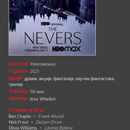
НАСЛОВ:
Невозможно
ГОДИНА:
2021
ЖАНР:
драма
,
акција
,
фантазија
,
научна фантастика
,
трилер
ТРАЕЊЕ:
58 мин
АВТОРИ:
Joss Whedon
ГЛАВНИ УЛОГИ:
Ben Chaplin
>
Frank Mundi
Nick Frost
>
Declan Orrun
Olivia Williams
>
Lavinia Bidlow