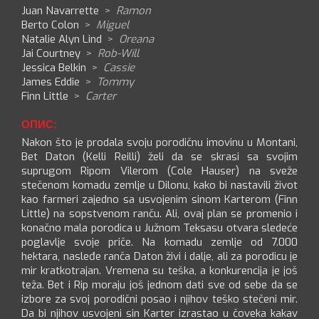
Juan Navarrette
>
Ramon
Berto Colon
>
Miguel
Natalie Alyn Lind
>
Oreana
Jai Courtney
>
Rob-Will
Jessica Belkin
>
Cassie
James Eddie
>
Tommy
Finn Little
>
Carter
ОПИС:
Nakon što je prodala svoju porodičnu imovinu u Montani,
Bet Daton (Kelli Reilli) želi da se skrasi sa svojim
suprugom Ripom Vilerom (Cole Hauser) na sveže
stečenom komadu zemlje u Dilonu, kako bi nastavili život
kao farmeri zajedno sa usvojenim sinom Karterom (Finn
Little) na sopstvenom ranču. Ali, ovaj plan se promenio i
konačno mala porodica u Južnom Teksasu otvara sledeće
poglavlje svoje priče. Na komadu zemlje od 7.000
hektara, nasleđe ranča Daton živi i dalje, ali za porodicu je
mir kratkotrajan. Vremena su teška, a konkurencija je još
teža. Bet i Rip moraju još jednom dati sve od sebe da se
izbore za svoj porodični posao i njihov teško stečeni mir.
Da bi njihov usvojeni sin Karter izrastao u čoveka kakav