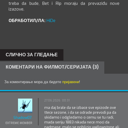
treba da bude, Bet i Rip moraju da prevaziđu nove
izazove.
OБРАБОТИЛ/ЛА:
HiDe
СЛИЧНО ЗА ГЛЕДАЊЕ
КОМЕНТАРИ НА ФИЛМОТ/СЕРИЈАТА (3)
За коментирање мора да бидете
пријавени
!
27.06.2026. 00:31
ma daj brale da se izbace sve epizode ove
ttece sezone, i da se odrade prevodi pa da
skidamo i odgledamo o cemu se tu radi,
Shadow07.
mada seriju 1883 nikada nece moci da
EXTREME MEMBER
nadmase ,malo se priblizio ywllowstone ali