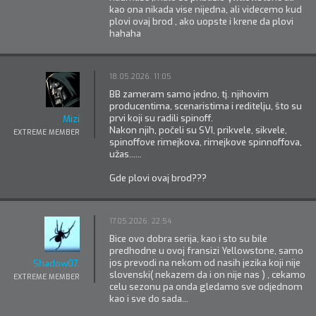
kao ona nikada vise nijedna, ali videcemo kud
plovi ovaj brod , ako uopste i krene da plovi
hahaha
18.05.2026. 11:05
BB zameram samo jedno, tj. njihovim
producentima, scenaristima i reditelju, što su
prvi koji su radili spinoff.
Mizi
Nakon njih, počeli su SVI, prikvele, sikvele,
EXTREME MEMBER
spinoffove rimejkova, rimejkove spinnoffova,
užas......
Gde plovi ovaj brod???
17.05.2026. 22:54
Bice ovo dobra serija, kao i sto su bile
predhodne u ovoj fransizi Yellowstone, samo
jos prevodi na nekom od nasih jezika koji nije
Shadow07.
slovenski( nekazem da i on nije nas ) , cekamo
EXTREME MEMBER
celu sezonu pa onda gledamo sve odjednom
kao i sve do sada...