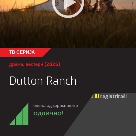
ТВ СЕРИЈА
драма
,
вестерн
(2026)
Dutton Ranch
Za sve opcije molim te da se
prijaviš
ili
registriraš
!
оцена од корисниците
ОДЛИЧНО!