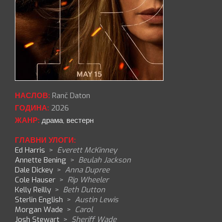
НАСЛОВ:
Ranč Daton
ГОДИНА:
2026
ЖАНР:
драма
,
вестерн
ГЛАВНИ УЛОГИ:
Ed Harris
>
Everett McKinney
Annette Bening
>
Beulah Jackson
Dale Dickey
>
Anna Dupree
Cole Hauser
>
Rip Wheeler
Kelly Reilly
>
Beth Dutton
Sterlin English
>
Austin Lewis
Morgan Wade
>
Carol
Josh Stewart
>
Sheriff Wade