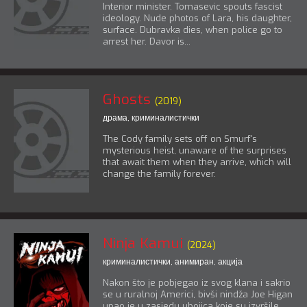
Interior minister. Tomasevic spouts fascist
ideology. Nude photos of Lara, his daughter,
surface. Dubravka dies, when police go to
arrest her. Davor is...
Ghosts
(2019)
драма
,
криминалистички
The Cody family sets off on Smurf's
mysterious heist, unaware of the surprises
that await them when they arrive, which will
change the family forever.
Ninja Kamui
(2024)
криминалистички
,
анимиран
,
акција
Nakon što je pobjegao iz svog klana i sakrio
se u ruralnoj Americi, bivši nindža Joe Higan
upao je u zasjedu ubojica koje su izvršile