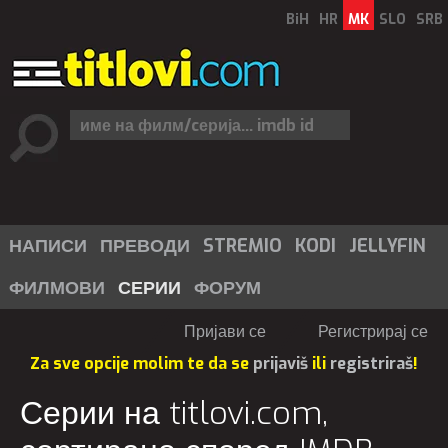
BiH
HR
MK
SLO
SRB
НАПИСИ
ПРЕВОДИ
STREMIO
KODI
JELLYFIN
ФИЛМОВИ
СЕРИИ
ФОРУМ
Пријави се
Регистрирај се
Za sve opcije molim te da se
prijaviš
ili
registriraš
!
Серии на titlovi.com,