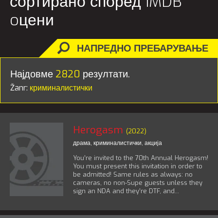
сортирано според IMDB
oцени
НАПРЕДНО ПРЕБАРУВАЊЕ
Најдовме
2820
резултати.
Žanr:
криминалистички
Herogasm
(2022)
драма
,
криминалистички
,
акција
You’re invited to the 70th Annual Herogasm!
You must present this invitation in order to
be admitted! Same rules as always: no
cameras, no non-Supe guests unless they
sign an NDA and they’re DTF, and...