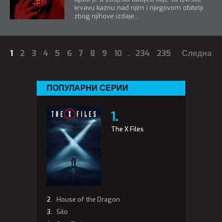
krvavu kaznu nad njim i njegovom obitelji
zbog njihove izdaje...
1
2
3
4
5
6
7
8
9
10
...
234
235
Следна
ПОПУЛАРНИ СЕРИИ
The X Files
House of the Dragon
Silo