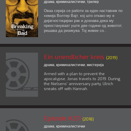
драма
,
криминалистички
,
трилер
Оваа серија се работи за еден наставник по
хемија Волтер Вајт, кој што откако му е
дијагностициран рак и дознава дека му
преостануваат уште две години од животот,
решава да ризикува. Тој живее со...
Ein unendlicher kreis
(2019)
драма
,
криминалистички
,
мистерија
Armed with a plan to prevent the
apocalypse, Jonas travels to 2019. During
the Nielsens' anniversary party, Ulrich
sneaks off with Hannah.
Episode #2.11
(2018)
драма
,
криминалистички