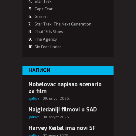
Star Trek
Cape Fear
Grimm
Star Trek: The Next Generation
That '70s Show
The Agency
Six Feet Under
НАПИСИ
Nobelovac napisao scenario
za film
IgaBiva
09. август 2026.
Najgledaniji filmovi u SAD
IgaBiva
08. август 2026.
Harvey Keitel ima novi SF
IgaBiva
07. август 2026.