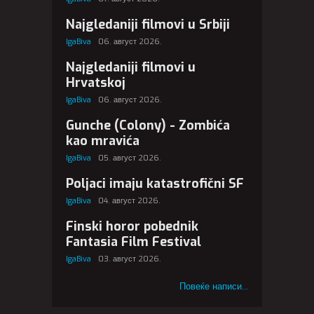
Najgledaniji filmovi u Srbiji
IgaBiva
06. август 2026.
Najgledaniji filmovi u
Hrvatskoj
IgaBiva
06. август 2026.
Gunche (Colony) - Zombića
kao mravića
IgaBiva
05. август 2026.
Poljaci imaju katastrofični SF
IgaBiva
04. август 2026.
Finski horor pobednik
Fantasia Film Festival
IgaBiva
03. август 2026.
Повеќе написи...