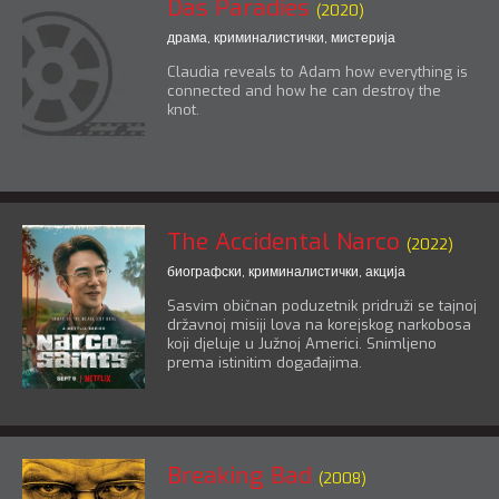
Das Paradies
(2020)
драма
,
криминалистички
,
мистерија
Claudia reveals to Adam how everything is
connected and how he can destroy the
knot.
The Accidental Narco
(2022)
биографски
,
криминалистички
,
акција
Sasvim običnan poduzetnik pridruži se tajnoj
državnoj misiji lova na korejskog narkobosa
koji djeluje u Južnoj Americi. Snimljeno
prema istinitim događajima.
Breaking Bad
(2008)