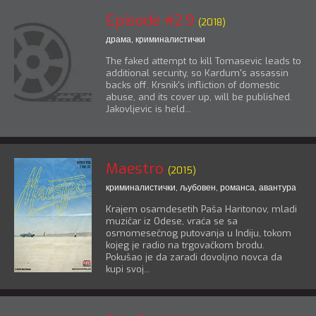
Episode #2.9
(2018)
драма
,
криминалистички
The faked attempt to kill Tomasevic leads to
additional security, so Kardum's assassin
backs off. Krsnik's infliction of domestic
abuse, and its cover up, will be published.
Jakovljevic is held...
Maestro
(2015)
криминалистички
,
љубовен, романса
,
авантура
Krajem osamdesetih Paša Haritonov, mladi
muzičar iz Odese, vraća se sa
osmomesečnog putovanja u Indiju, tokom
kojeg je radio na trgovačkom brodu.
Pokušao je da zaradi dovoljno novca da
kupi svoj...