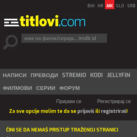
BiH
HR
MK
SLO
SRB
НАПИСИ
ПРЕВОДИ
STREMIO
KODI
JELLYFIN
ФИЛМОВИ
СЕРИИ
ФОРУМ
Пријави се
Регистрирај се
Za sve opcije molim te da se
prijaviš
ili
registriraš
!
ČINI SE DA NEMAŠ PRISTUP TRAŽENOJ STRANICI