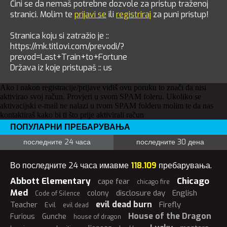
Čini se da nemaš potrebne dozvole za pristup traženoj
stranici. Molim te
prijavi se
ili
registriraj
za puni pristup!
Stranica koju si zatražio je ::
https://mk.titlovi.com/prevodi/?
prevod=Last+Train+to+Fortune
Država iz koje pristupaš :: us
Ako i nakon registracije/prijave vidiš ovu poruku to znači da nisi
aktivirao svoj račun. Provjeri u svom SPAM foleru. Ukoliko se
aktivacijski e-mail ne nalazi u tvom SPAM folderu molim te da nas
kontaktiraš kako bi ti što prije aktivirali račun
ПОПУЛАРНИ ПРЕБАРУВАЊА
последните 24 часа
последните 30 дена
Во последните 24 часа имавме
118.109
пребарувања.
Abbott Elementary
Chicago
cape fear
chicago fire
Med
disclosure day
English
colony
Code of Silence
evil dead burn
Teacher
Firefly
Evil
evil dead
House of the Dragon
Furious
Gunche
house of dragon