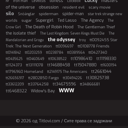
Lucky
masters
lioness
hr
iron man
Leviticus
Lockbox
of the universe
obsession
resident evil
scary movie
silo
spider-man
spiderman
Snöänglar
star trek strange new
Supergirl
The Agency
Ted Lasso
sugar
worlds
The
The Death of Robin Hood
The Gentleman Thief
Crow Girl
the isolate thief
The Last Kingdom: Seven Kings Must Die
The
the odyssey
tt0092455 Star
Mandalorian and Grogu
troy
Trek: The Next Generation
tt0108778 Friends
tt0096697
tt0427340
tt0141842
tt0203259
tt0238784
tt0389564
tt10986410
tt11198330
tt0435625
tt0460649
tt10638522
tt14688458
tt15047880
tt1124373
tt13111078
tt1600194
tt2661044
tt1796960 Homeland
tt2149175 The Americans
tt30825738
tt2802850 Fargo
tt26656917
tt30494226
tt34675596
tt33764258
tt34866681
tt33612209
WWW
tt6468322
Widow's Bay
© 2026 oд Titlovi.com / Сите права се задржани