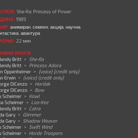
СЛОВ:
She-Ra: Princess of Power
ДИНА:
1985
НР:
анимиран
,
семеен
,
акција
,
научна
нтастика
,
авантура
АЕЊЕ:
22 мин
АВНИ УЛОГИ:
endy Britt
>
She-Ra
endy Britt
>
Princess Adora
an Oppenheimer
>
(voice) (credit only)
hn Erwin
>
(voice) (credit only)
orge DiCenzo
>
Hordak
orge DiCenzo
>
Bow
u Scheimer
>
Kowl
ka Scheimer
>
Loo-Kee
endy Britt
>
Catra
nda Gary
>
Glimmer
nda Gary
>
Shadow Weaver
u Scheimer
>
Swift Wind
u Scheimer
>
Horde Troopers