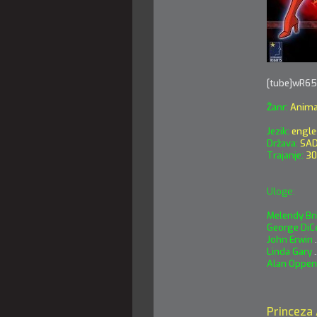
[tube]wR65
Žanr:
Animat
Jezik:
engle
Država:
SA
Trajanje:
30
Uloge:
Melendy Bri
George DiC
John Erwin
.
Linda Gary
.
Alan Oppe
Princeza