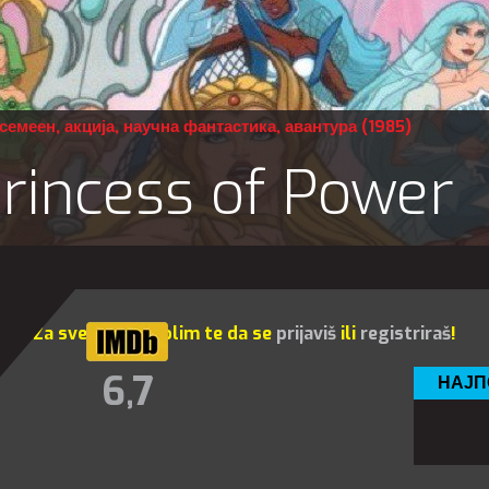
семеен
,
акција
,
научна фантастика
,
авантура
(1985)
Princess of Power
Za sve opcije molim te da se
prijaviš
ili
registriraš
!
6,7
НАЈП