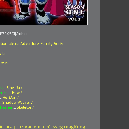
P73X5GI[/tube]
ion, akcija, Adventure, Family, Sci-Fi
ski
D
 min
tt
...
She-Ra /
enzo
...
Bow /
..
He-Man /
..
Shadow Weaver /
nheimer
...
Skeletor /
 Adora prozivanjem moći svog magičnog