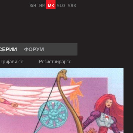
BiH
HR
MK
SLO
SRB
СЕРИИ
ФОРУМ
Пријави се
Регистрирај се