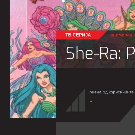
ТВ СЕРИЈА
анимиран
,
She-Ra: 
оцена од корисниците
-