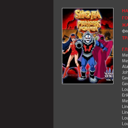
НА
ГО
ЖА
фа
ТР
ГЛ
Mel
Mel
Al
Jo
Ge
Ge
Lo
Eri
Mel
Li
Li
Lo
Lo