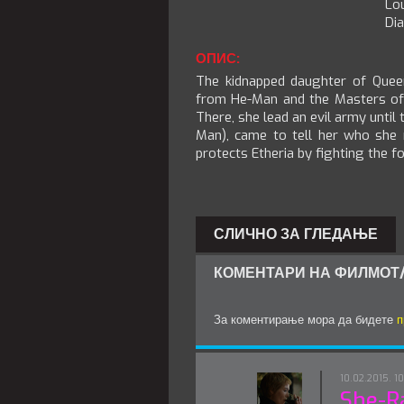
Lo
Di
ОПИС:
The kidnapped daughter of Queen
from He-Man and the Masters of 
There, she lead an evil army until
Man), came to tell her who she r
protects Etheria by fighting the f
СЛИЧНО ЗА ГЛЕДАЊЕ
КОМЕНТАРИ НА ФИЛМОТ/
За коментирање мора да бидете
п
10.02.2015. 10
She-Ra