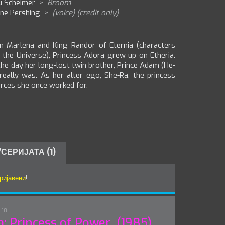
u Scheimer
>
Broom
ane Pershing
>
(voice) (credit only)
 Marlena and King Randor of Eternia (characters
the Universe), Princess Adora grew up on Etheria.
 the day her long-lost twin brother, Prince Adam (He-
eally was. As her alter ego, She-Ra, the princess
orces she once worked for.
СЕРИЈАТА (1)
ријавени
!
:10
: Princess of Power (1985)