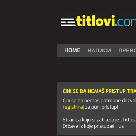
HOME
НАПИСИ
ПРЕВ
ČINI SE DA NEMAŠ PRISTUP TR
Čini se da nemaš potrebne dozvole
registriraj
za puni pristup!
Stranica koju si zatražio je :: ht
Država iz koje pristupaš :: us