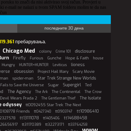
 poruku to znači da nisi aktivirao svoj račun. Provjeri u
ki e-mail ne nalazi u tvom SPAM folderu molim te da nas
ačun
последните 30 дена
119.361
пребарувања.
Chicago Med
disclosure
colony
Crime 101
Burn
Firefly
Furious
Gunche
Hope & Faith
house
lioness
Hungry
HUNTER×HUNTER
Leviticus
verse
obsession
Project Hail Mary
Scary Movie
Star Trek Strange New Worlds
rman
spider-man
Supergirl
Sugar
Ted
 Fails to Save the Universe
The Agency
od
The Continental
The Crow
The Ark
The Isolate
Devil Wears Prada 2
The Gentleman Thief
e odyssey
tt0092455 Star Trek: The Next
tt10986410
t0108778 Friends
tt0427340
tt0903747
tt13111078
tt14688458
12327578
tt1405406
t26656917
tt31170389
tt32273171
tt33764258