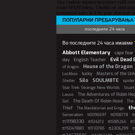
Ako i nakon registracije/prijave vidiš ovu
svom SPAM foleru. Ukoliko se aktivacijs
kontaktiraš kako bi ti što prije aktivirali r
ПОПУЛАРНИ ПРЕБАРУВАЊА
последните 24 часа
Во последните 24 часа имавме
Abbott Elementary
cape fear
Evil Dead 
day
English Teacher
House of the Dragon
of dragon
lucky
Masters of the Uni
Lockbox
Silo
SOULM8TE
spide
Shelter
Star Trek: Strange New Worlds
Stuart
The Adventures of Robin Ho
Lasso
The Death Of Robin Hood
Girl
The 
th
Thief
The Mandalorian and Grogu
Generation
t
tt0096697
tt0108778
tt11198330
tt
tt1124373
tt11385266
tt15047880
tt2306299
t
tt1733785