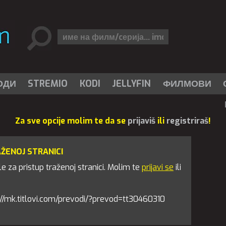
ОДИ
STREMIO
KODI
JELLYFIN
ФИЛМОВИ
Za sve opcije molim te da se
prijaviš
ili
registriraš
!
AŽENOJ STRANICI
 za pristup traženoj stranici. Molim te
prijavi se
ili
tps://mk.titlovi.com/prevodi/?prevod=tt30460310