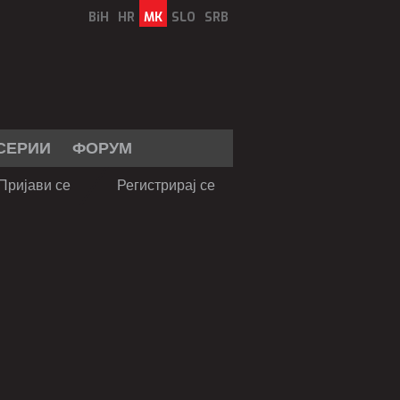
BiH
HR
MK
SLO
SRB
СЕРИИ
ФОРУМ
Пријави се
Регистрирај се