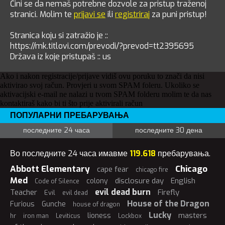
Čini se da nemaš potrebne dozvole za pristup traženoj
stranici. Molim te
prijavi se
ili
registriraj
za puni pristup!
Stranica koju si zatražio je ::
https://mk.titlovi.com/prevodi/?prevod=tt2395695
Država iz koje pristupaš :: us
Ako i nakon registracije/prijave vidiš ovu poruku to znači da nisi
aktivirao svoj račun. Provjeri u svom SPAM foleru. Ukoliko se
aktivacijski e-mail ne nalazi u tvom SPAM folderu molim te da nas
kontaktiraš kako bi ti što prije aktivirali račun
ПОПУЛАРНИ ПРЕБАРУВАЊА
последните 24 часа
последните 30 дена
Во последните 24 часа имавме
119.618
пребарувања.
Abbott Elementary
Chicago
cape fear
chicago fire
Med
disclosure day
English
colony
Code of Silence
evil dead burn
Teacher
Firefly
Evil
evil dead
House of the Dragon
Furious
Gunche
house of dragon
Lucky
masters
lioness
hr
iron man
Leviticus
Lockbox