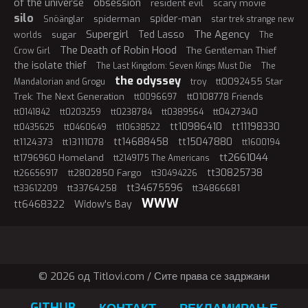
of the universe
obsession
resident evil
scary movie
silo
spider-man
spiderman
Snöänglar
star trek strange new
Supergirl
The Agency
Ted Lasso
sugar
worlds
The
The Death of Robin Hood
The Gentleman Thief
Crow Girl
the isolate thief
The Last Kingdom: Seven Kings Must Die
The
the odyssey
tt0092455 Star
Mandalorian and Grogu
troy
Trek: The Next Generation
tt0108778 Friends
tt0096697
tt0427340
tt0141842
tt0203259
tt0238784
tt0389564
tt10986410
tt11198330
tt0435625
tt0460649
tt10638522
tt14688458
tt15047880
tt1124373
tt13111078
tt1600194
tt2661044
tt1796960 Homeland
tt2149175 The Americans
tt30825738
tt2802850 Fargo
tt26656917
tt30494226
tt34675596
tt33764258
tt34866681
tt33612209
WWW
tt6468322
Widow's Bay
© 2026 oд Titlovi.com / Сите права се задржани