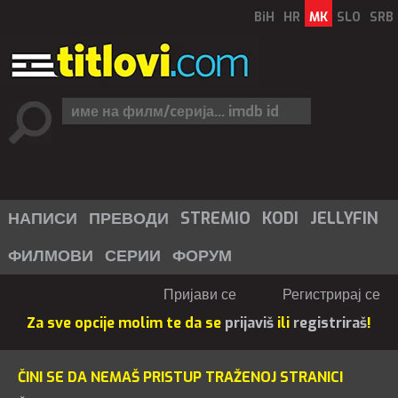
BiH
HR
MK
SLO
SRB
НАПИСИ
ПРЕВОДИ
STREMIO
KODI
JELLYFIN
ФИЛМОВИ
СЕРИИ
ФОРУМ
Пријави се
Регистрирај се
Za sve opcije molim te da se
prijaviš
ili
registriraš
!
ČINI SE DA NEMAŠ PRISTUP TRAŽENOJ STRANICI