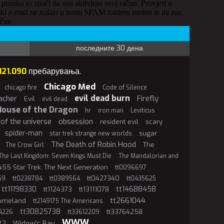
 poruku to znači da nisi aktivirao svoj račun. Provjeri u
ki e-mail ne nalazi u tvom SPAM folderu molim te da nas
ačun
последните 30 дена
121.090
пребарувања.
Chicago Med
chicago fire
Code of Silence
evil dead burn
acher
Firefly
Evil
evil dead
House of the Dragon
hr
iron man
Leviticus
of the universe
obsession
resident evil
scary
spider-man
sugar
star trek strange new worlds
The Death of Robin Hood
The
The Crow Girl
The Last Kingdom: Seven Kings Must Die
The Mandalorian and
55 Star Trek: The Next Generation
tt0096697
tt0427340
59
tt0238784
tt0389564
tt0435625
tt11198330
tt14688458
tt1124373
tt13111078
tt2661044
Homeland
tt2149175 The Americans
tt30825738
tt33764258
4226
tt33612209
WWW
22
Widow's Bay