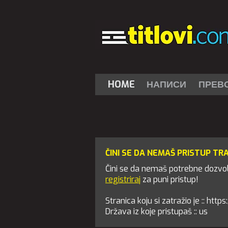
HOME
НАПИСИ
ПРЕВ
ČINI SE DA NEMAŠ PRISTUP TR
Čini se da nemaš potrebne dozvole
registriraj
za puni pristup!
Stranica koju si zatražio je :: ht
Država iz koje pristupaš :: us