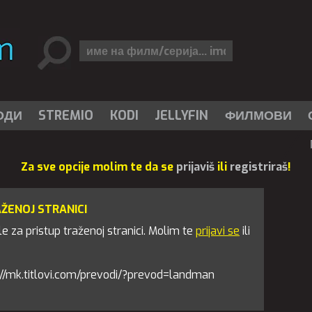
ОДИ
STREMIO
KODI
JELLYFIN
ФИЛМОВИ
Za sve opcije molim te da se
prijaviš
ili
registriraš
!
AŽENOJ STRANICI
 za pristup traženoj stranici. Molim te
prijavi se
ili
tps://mk.titlovi.com/prevodi/?prevod=landman