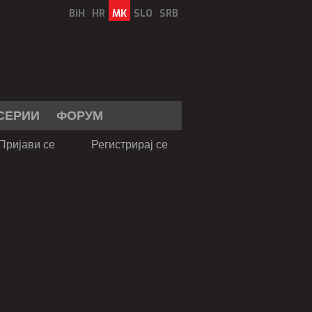
BiH
HR
MK
SLO
SRB
СЕРИИ
ФОРУМ
Пријави се
Регистрирај се