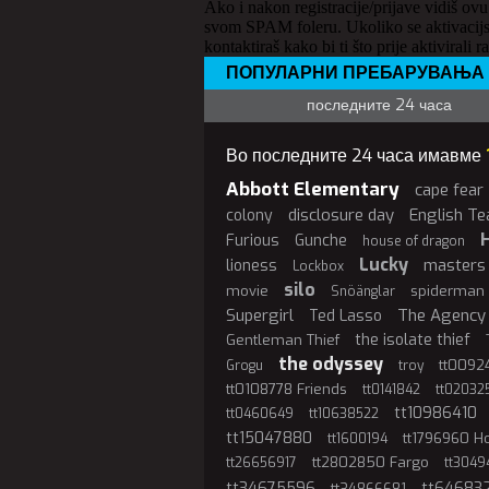
Ako i nakon registracije/prijave vidiš ovu
svom SPAM foleru. Ukoliko se aktivacijs
kontaktiraš kako bi ti što prije aktivirali r
ПОПУЛАРНИ ПРЕБАРУВАЊА
последните 24 часа
Во последните 24 часа имавме
Abbott Elementary
cape fear
disclosure day
English Te
colony
Furious
Gunche
house of dragon
Lucky
masters 
lioness
Lockbox
silo
movie
spiderman
Snöänglar
Supergirl
The Agency
Ted Lasso
the isolate thief
Gentleman Thief
the odyssey
tt00924
Grogu
troy
tt0108778 Friends
tt0141842
tt02032
tt10986410
tt0460649
tt10638522
tt15047880
tt1796960 
tt1600194
tt2802850 Fargo
tt26656917
tt3049
tt34675596
tt64683
tt34866681