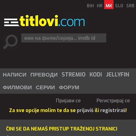
BiH
HR
MK
SLO
SRB
НАПИСИ
ПРЕВОДИ
STREMIO
KODI
JELLYFIN
ФИЛМОВИ
СЕРИИ
ФОРУМ
Пријави се
Регистрирај се
Za sve opcije molim te da se
prijaviš
ili
registriraš
!
ČINI SE DA NEMAŠ PRISTUP TRAŽENOJ STRANICI