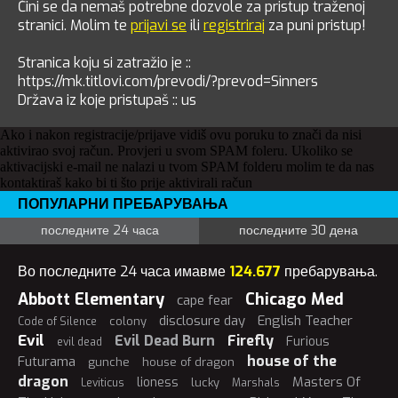
Čini se da nemaš potrebne dozvole za pristup traženoj
stranici. Molim te
prijavi se
ili
registriraj
za puni pristup!
Stranica koju si zatražio je ::
https://mk.titlovi.com/prevodi/?prevod=Sinners
Država iz koje pristupaš :: us
Ako i nakon registracije/prijave vidiš ovu poruku to znači da nisi
aktivirao svoj račun. Provjeri u svom SPAM foleru. Ukoliko se
aktivacijski e-mail ne nalazi u tvom SPAM folderu molim te da nas
kontaktiraš kako bi ti što prije aktivirali račun
ПОПУЛАРНИ ПРЕБАРУВАЊА
последните 24 часа
последните 30 дена
Во последните 24 часа имавме
124.677
пребарувања.
Abbott Elementary
Chicago Med
cape fear
disclosure day
English Teacher
colony
Code of Silence
Evil
Evil Dead Burn
Firefly
Furious
evil dead
house of the
Futurama
gunche
house of dragon
dragon
Masters Of
lioness
lucky
Leviticus
Marshals