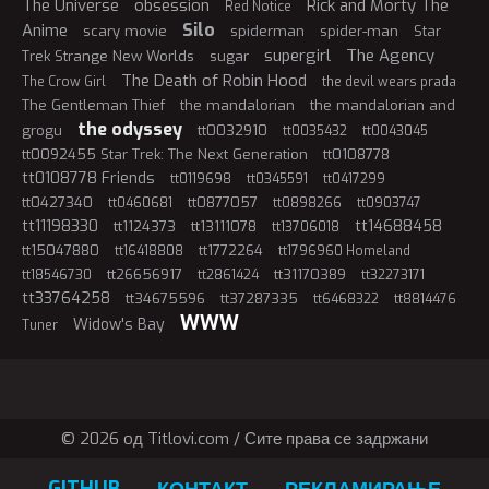
The Universe
obsession
Rick and Morty The
Red Notice
Silo
Anime
scary movie
spiderman
spider-man
Star
supergirl
The Agency
Trek Strange New Worlds
sugar
The Death of Robin Hood
The Crow Girl
the devil wears prada
The Gentleman Thief
the mandalorian
the mandalorian and
the odyssey
grogu
tt0032910
tt0035432
tt0043045
tt0092455 Star Trek: The Next Generation
tt0108778
tt0108778 Friends
tt0119698
tt0345591
tt0417299
tt0427340
tt0877057
tt0460681
tt0898266
tt0903747
tt11198330
tt14688458
tt1124373
tt13111078
tt13706018
tt15047880
tt1772264
tt16418808
tt1796960 Homeland
tt26656917
tt31170389
tt18546730
tt2861424
tt32273171
tt33764258
tt34675596
tt37287335
tt6468322
tt8814476
WWW
Widow's Bay
Tuner
© 2026 oд Titlovi.com / Сите права се задржани