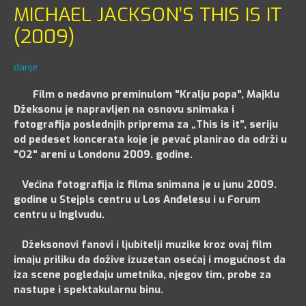
MICHAEL JACKSON’S THIS IS IT
(2009)
darije
Film o nedavno preminulom "Kralju popa", Majklu
Džeksonu je napravljen na osnovu snimaka i
fotografija poslednjih priprema za „This is it”, seriju
od pedeset koncerata koje je pevač planirao da održi u
"O2" areni u Londonu 2009. godine.
Većina fotografija iz filma snimana je u junu 2009.
godine u Stejpls centru u Los Anđelesu i u Forum
centru u Inglvudu.
Džeksonovi fanovi i ljubitelji muzike kroz ovaj film
imaju priliku da dožive izuzetan osećaj i mogućnost da
iza scene pogledaju umetnika, njegov tim, probe za
nastupe i spektakularnu binu.