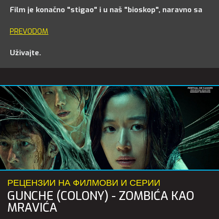
Film je konačno "stigao" i u naš "bioskop",
naravno sa
PREVODOM
Uživajte.
РЕЦЕНЗИИ НА ФИЛМОВИ И СЕРИИ
GUNCHE (COLONY) - ZOMBIĆA KAO
MRAVIĆA