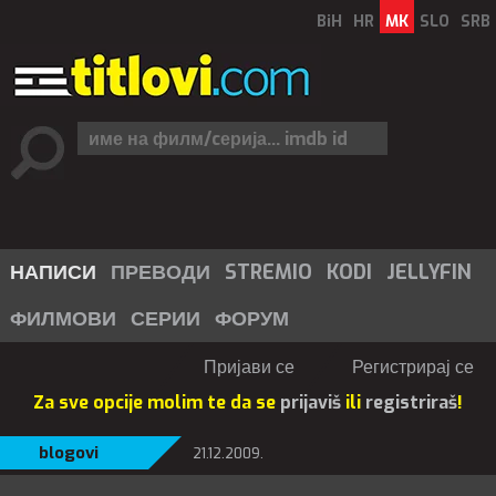
BiH
HR
MK
SLO
SRB
НАПИСИ
ПРЕВОДИ
STREMIO
KODI
JELLYFIN
ФИЛМОВИ
СЕРИИ
ФОРУМ
Пријави се
Регистрирај се
Za sve opcije molim te da se
prijaviš
ili
registriraš
!
blogovi
21.12.2009.