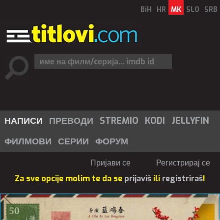
BiH
HR
MK
SLO
SRB
НАПИСИ
ПРЕВОДИ
STREMIO
KODI
JELLYFIN
ФИЛМОВИ
СЕРИИ
ФОРУМ
Пријави се
Регистрирај се
Za sve opcije molim te da se
prijaviš
ili
registriraš
!