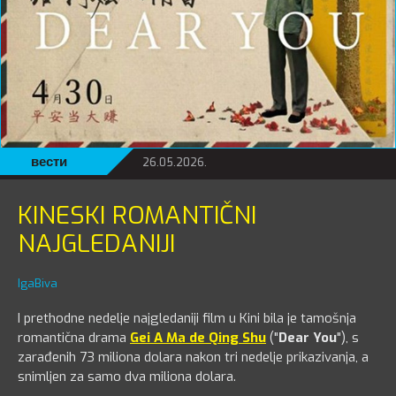
вести
26.05.2026.
KINESKI ROMANTIČNI
NAJGLEDANIJI
IgaBiva
I prethodne nedelje najgledaniji film u Kini bila je tamošnja
romantična drama
Gei A Ma de Qing Shu
("
Dear You
"), s
zarađenih 73 miliona dolara nakon tri nedelje prikazivanja, a
snimljen za samo dva miliona dolara.