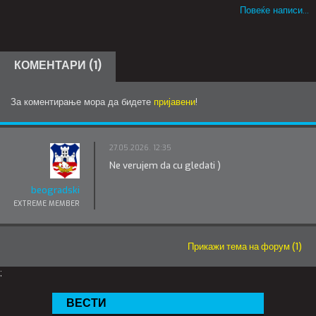
Повеќе написи...
КОМЕНТАРИ (1)
За коментирање мора да бидете
пријавени
!
27.05.2026. 12:35
Ne verujem da cu gledati )
beogradski
EXTREME MEMBER
Прикажи тема на форум (1)
;
ВЕСТИ