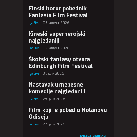
Finski horor pobednik
Fantasia Film Festival
IgaBiva
03. август 2026.
Kineski superherojski
najgledaniji
IgaBiva
02. август 2026.
Škotski fantasy otvara
Edinburgh Film Festival
IgaBiva
31. јули 2026.
Nastavak urnebesne
komedije najgledaniji
IgaBiva
29. јули 2026.
Film koji je pobedio Nolanovu
Odiseju
IgaBiva
22. јули 2026.
Повеќе написи...