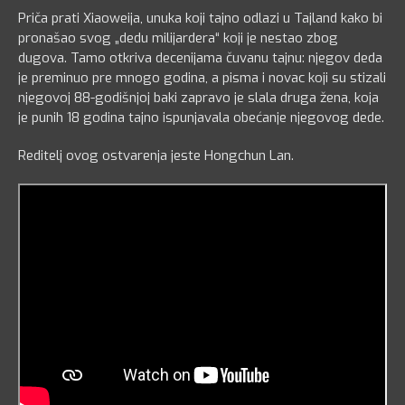
Priča prati Xiaoweija, unuka koji tajno odlazi u Tajland kako bi
pronašao svog „dedu milijardera“ koji je nestao zbog
dugova. Tamo otkriva decenijama čuvanu tajnu: njegov deda
je preminuo pre mnogo godina, a pisma i novac koji su stizali
njegovoj 88-godišnjoj baki zapravo je slala druga žena, koja
je punih 18 godina tajno ispunjavala obećanje njegovog dede.
Reditelj ovog ostvarenja jeste Hongchun Lan.