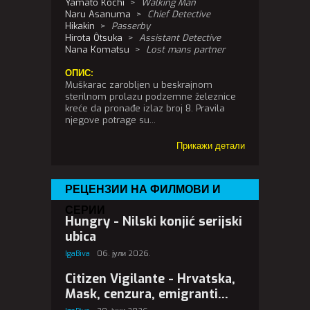
Yamato Kôchi
>
Walking Man
Naru Asanuma
>
Chief Detective
Hikakin
>
Passerby
Hirota Ôtsuka
>
Assistant Detective
Nana Komatsu
>
Lost mans partner
ОПИС:
Muškarac zarobljen u beskrajnom
sterilnom prolazu podzemne železnice
kreće da pronađe izlaz broj 8. Pravila
njegove potrage su...
Прикажи детали
РЕЦЕНЗИИ НА ФИЛМОВИ И
СЕРИИ
Hungry - Nilski konjić serijski
ubica
IgaBiva
06. јули 2026.
Citizen Vigilante - Hrvatska,
Mask, cenzura, emigranti...