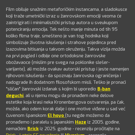
Film obiluje snažnim metaforičkim instancama, a sladokusce
koji traže umetnički izraz u žanrovskom emociji veoma će
zaintrigirati i minimalistički pristup autora u sveukupom
potenciranju emocija. Tek nešto manje minuta od tih 95
koliko filma traje, smešteno je van tog hodnika koji
simbolizuje životna iskušenja i strahove pojedinca pred
izazovima bitisanja u takvom okruženju. Takva vizija možda
na prvi pogled i odbije one ortodoksne žanrovske
obožavaoce (mislim pre svega na poklonike slešer-
varijante), ali možda ovakav autorski pristup i jeste namenjen
njihovom iskušenju - da spoznaju žanrovska ograničenja i
nadograde ih dodatnom filosofskom misli. Teško je pronaći
"sličan" žanrovski izdanak s kojim bi uporedio
8-ban
deguchi
, ali u njemu mogu da pronađem neke delove
estetike koja krasi neka Kronenbergova ostvarenja, pa čak,
možda, ako odem korak dalje i one motive viđene u sad već
čuvenom španskom
El hoyo
(tu negde možemo da
pronađemo i paralelu s japanskim
Haze
iz 2005. godine,
nemačkim
Brick
iz 2025. godine - recenziju pročitajte na