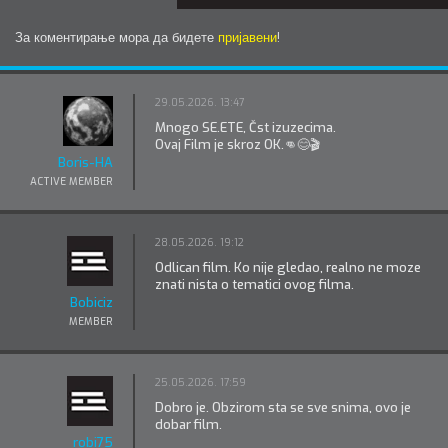
За коментирање мора да бидете
пријавени
!
29.05.2026. 13:47
Mnogo SE.ETE, Čst izuzecima.
Ovaj Film je skroz OK.👊😊🎬
Boris-HA
ACTIVE MEMBER
28.05.2026. 19:12
Odlican film. Ko nije gledao, realno ne moze
znati nista o tematici ovog filma.
Bobiciz
MEMBER
25.05.2026. 17:59
Dobro je. Obzirom sta se sve snima, ovo je
dobar film.
robi75