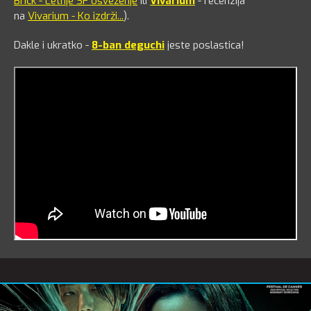
Brick - Letnje SF osveženje
ili
Vivarium
- recenzija
na
Vivarium - Ko izdrži...
).
Dakle i ukratko -
8-ban deguchi
jeste poslastica!