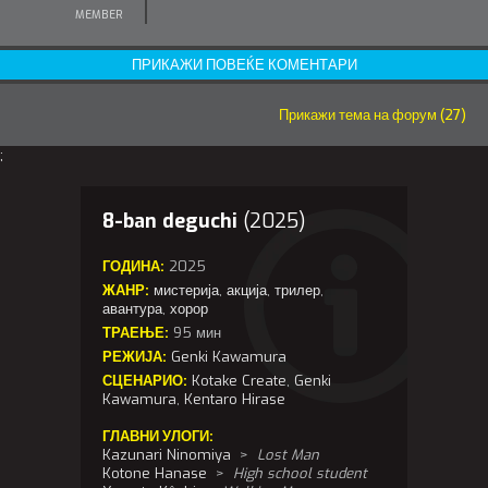
MEMBER
ПРИКАЖИ ПОВЕЌЕ КОМЕНТАРИ
Прикажи тема на форум (27)
;
8-ban deguchi
(2025)
ГОДИНА:
2025
ЖАНР:
мистерија
,
акција
,
трилер
,
авантура
,
хорор
ТРАЕЊЕ:
95 мин
РЕЖИЈА:
Genki Kawamura
СЦЕНАРИО:
Kotake Create
,
Genki
Kawamura
,
Kentaro Hirase
ГЛАВНИ УЛОГИ:
Kazunari Ninomiya
>
Lost Man
Kotone Hanase
>
High school student