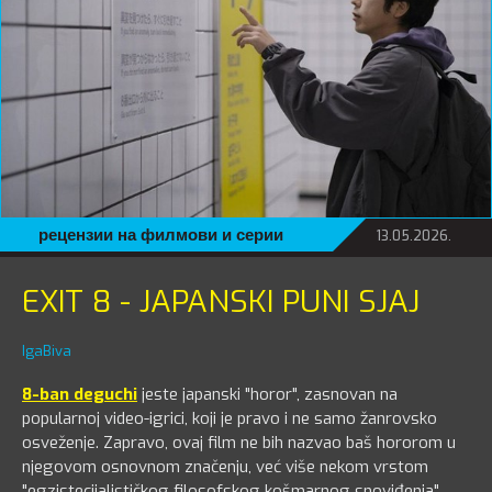
рецензии на филмови и серии
13.05.2026.
EXIT 8 - JAPANSKI PUNI SJAJ
IgaBiva
8-ban deguchi
jeste japanski "horor", zasnovan na
popularnoj video-igrici, koji je pravo i ne samo žanrovsko
osveženje. Zapravo, ovaj film ne bih nazvao baš hororom u
njegovom osnovnom značenju, već više nekom vrstom
"egzistecijalističkog filosofskog košmarnog snoviđenja",