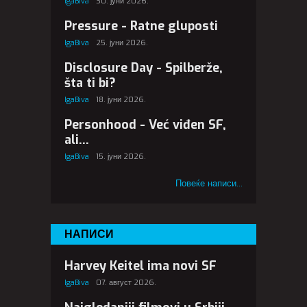
IgaBiva
30. јуни 2026.
Pressure - Ratne gluposti
IgaBiva
25. јуни 2026.
Disclosure Day - Spilberže,
šta ti bi?
IgaBiva
18. јуни 2026.
Personhood - Već viđen SF,
ali...
IgaBiva
15. јуни 2026.
Повеќе написи...
НАПИСИ
Harvey Keitel ima novi SF
IgaBiva
07. август 2026.