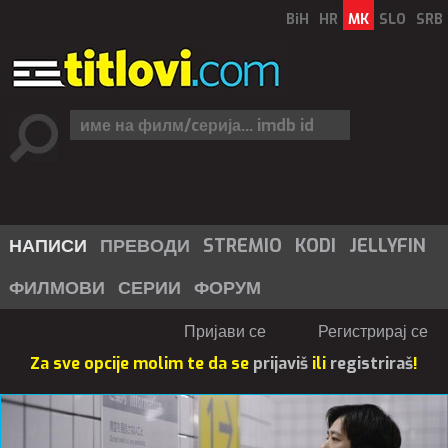
BiH
HR
MK
SLO
SRB
НАПИСИ
ПРЕВОДИ
STREMIO
KODI
JELLYFIN
ФИЛМОВИ
СЕРИИ
ФОРУМ
Пријави се
Регистрирај се
Za sve opcije molim te da se
prijaviš
ili
registriraš
!