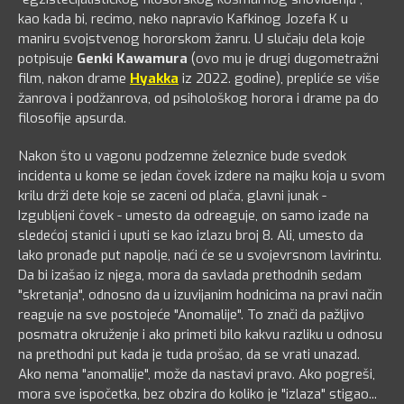
kao kada bi, recimo, neko napravio Kafkinog Jozefa K u
maniru svojstvenog hororskom žanru. U slučaju dela koje
potpisuje
Genki Kawamura
(ovo mu je drugi dugometražni
film, nakon drame
Hyakka
iz 2022. godine), prepliće se više
žanrova i podžanrova, od psihološkog horora i drame pa do
filosofije apsurda.
Nakon što u vagonu podzemne železnice bude svedok
incidenta u kome se jedan čovek izdere na majku koja u svom
krilu drži dete koje se zaceni od plača, glavni junak -
Izgubljeni čovek - umesto da odreaguje, on samo izađe na
sledećoj stanici i uputi se kao izlazu broj 8. Ali, umesto da
lako pronađe put napolje, naći će se u svojevrsnom lavirintu.
Da bi izašao iz njega, mora da savlada prethodnih sedam
"skretanja", odnosno da u izuvijanim hodnicima na pravi način
reaguje na sve postojeće "Anomalije". To znači da pažljivo
posmatra okruženje i ako primeti bilo kakvu razliku u odnosu
na prethodni put kada je tuda prošao, da se vrati unazad.
Ako nema "anomalije", može da nastavi pravo. Ako pogreši,
mora sve ispočetka, bez obzira do koliko je "izlaza" stigao...