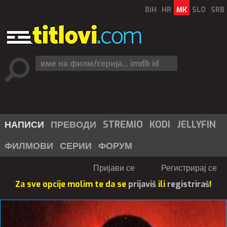
BiH
HR
MK
SLO
SRB
НАПИСИ
ПРЕВОДИ
STREMIO
KODI
JELLYFIN
ФИЛМОВИ
СЕРИИ
ФОРУМ
Пријави се
Регистрирај се
Za sve opcije molim te da se
prijaviš
ili
registriraš
!