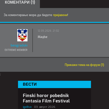
КОМЕНТАРИ (1)
За коментирање мора да бидете
пријавени
!
12.05.2026. 21:02
Maybe
beogradski
EXTREME MEMBER
Прикажи тема на форум (1)
;
ВЕСТИ
Finski horor pobednik
Fantasia Film Festival
IgaBiva
03. август 2026.