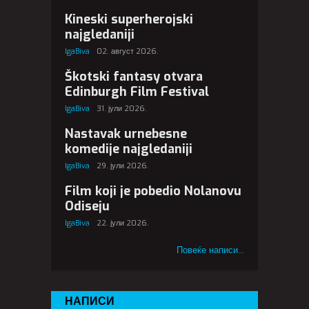
Kineski superherojski
najgledaniji
IgaBiva
02. август 2026.
Škotski fantasy otvara
Edinburgh Film Festival
IgaBiva
31. јули 2026.
Nastavak urnebesne
komedije najgledaniji
IgaBiva
29. јули 2026.
Film koji je pobedio Nolanovu
Odiseju
IgaBiva
22. јули 2026.
Повеќе написи...
НАПИСИ