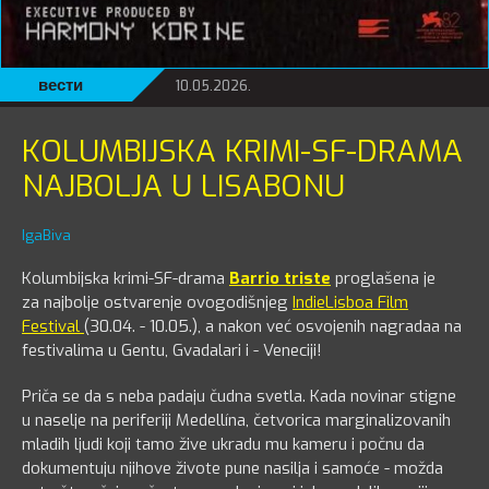
вести
10.05.2026.
KOLUMBIJSKA KRIMI-SF-DRAMA
NAJBOLJA U LISABONU
IgaBiva
Kolumbijska krimi-SF-drama
Barrio triste
proglašena je
za
najbolje ostvarenje ovogodišnjeg
IndieLisboa Film
Festival
(30.04. - 10.05.), a nakon već osvojenih nagradaa na
festivalima u Gentu, Gvadalari i - Veneciji!
Priča se da s neba padaju čudna svetla. Kada novinar stigne
u naselje na periferiji Medellína, četvorica marginalizovanih
mladih ljudi koji tamo žive ukradu mu kameru i počnu da
dokumentuju njihove živote pune nasilja i samoće - možda