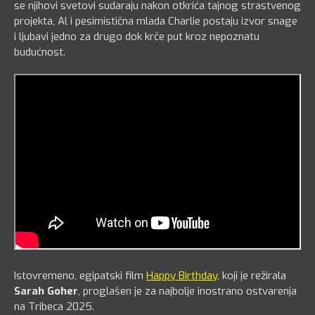
se njihovi svetovi sudaraju nakon otkrića tajnog strastvenog
projekta, Al i pesimistična mlada Charlie postaju izvor snage
i ljubavi jedno za drugo dok krče put kroz nepoznatu
budućnost.
Istovremeno, egipatski film
Happy Birthday
, koji je režirala
Sarah Goher
, proglašen je za najbolje inostrano ostvarenja
na Tribeca 2025.