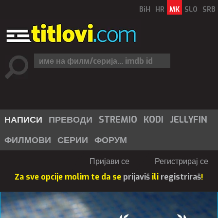
BiH
HR
MK
SLO
SRB
НАПИСИ
ПРЕВОДИ
STREMIO
KODI
JELLYFIN
ФИЛМОВИ
СЕРИИ
ФОРУМ
Пријави се
Регистрирај се
Za sve opcije molim te da se
prijaviš
ili
registriraš
!