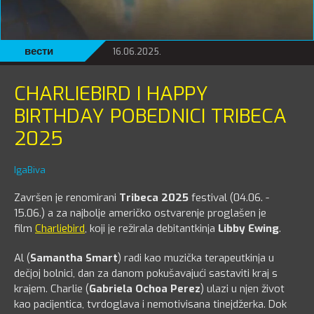
вести
16.06.2025.
CHARLIEBIRD I HAPPY
BIRTHDAY POBEDNICI TRIBECA
2025
IgaBiva
Završen je renomirani
Tribeca 2025
festival (04.06. -
15.06.) a za najbolje američko ostvarenje proglašen je
film
Charliebird
, koji je režirala debitantkinja
Libby Ewing
.
Al (
Samantha Smart
) radi kao muzička terapeutkinja u
dečjoj bolnici, dan za danom pokušavajući sastaviti kraj s
krajem. Charlie (
Gabriela Ochoa Perez
) ulazi u njen život
kao pacijentica, tvrdoglava i nemotivisana tinejdžerka. Dok