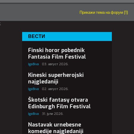
Прикажи тема на форум (1)
;
ВЕСТИ
Finski horor pobednik
Fantasia Film Festival
IgaBiva
03. август 2026.
Kineski superherojski
najgledaniji
IgaBiva
02. август 2026.
Škotski fantasy otvara
Edinburgh Film Festival
IgaBiva
31. јули 2026.
Nastavak urnebesne
komedije najgledaniji