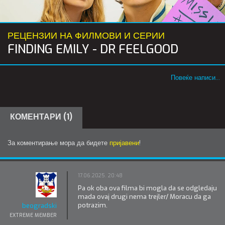
РЕЦЕНЗИИ НА ФИЛМОВИ И СЕРИИ
FINDING EMILY - DR FEELGOOD
Повеќе написи...
КОМЕНТАРИ (1)
За коментирање мора да бидете
пријавени
!
17.06.2025. 20:48
Pa ok oba ova filma bi mogla da se odgledaju
mada ovaj drugi nema trejler/ Moracu da ga
potrazim.
beogradski
EXTREME MEMBER