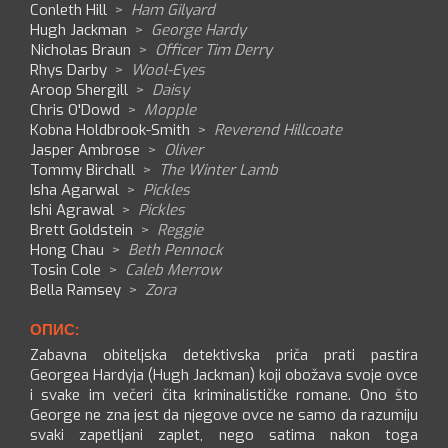
Conleth Hill
>
Ham Gilyard
Hugh Jackman
>
George Hardy
Nicholas Braun
>
Officer Tim Derry
Rhys Darby
>
Wool-Eyes
Aroop Shergill
>
Daisy
Chris O'Dowd
>
Mopple
Kobna Holdbrook-Smith
>
Reverend Hillcoate
Jasper Ambrose
>
Oliver
Tommy Birchall
>
The Winter Lamb
Isha Agarwal
>
Pickles
Ishi Agrawal
>
Pickles
Brett Goldstein
>
Reggie
Hong Chau
>
Beth Pennock
Tosin Cole
>
Caleb Merrow
Bella Ramsey
>
Zora
ОПИС:
Zabavna obiteljska detektivska priča prati pastira
Georgea Hardyja (Hugh Jackman) koji obožava svoje ovce
i svake im večeri čita kriminalističke romane. Ono što
George ne zna jest da njegove ovce ne samo da razumiju
svaki zapetljani zaplet, nego satima nakon toga