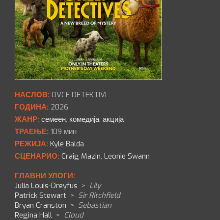
НАСЛОВ:
OVCE DETEKTIVI
ГОДИНА:
2026
ЖАНР:
семеен
,
комедија
,
акција
ТРАЕЊЕ:
109 мин
РЕЖИЈА:
Kyle Balda
СЦЕНАРИО:
Craig Mazin
,
Leonie Swann
ГЛАВНИ УЛОГИ:
Julia Louis-Dreyfus
>
Lily
Patrick Stewart
>
Sir Ritchfield
Bryan Cranston
>
Sebastian
Regina Hall
>
Cloud