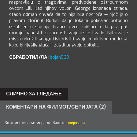
raspravljaju o tragovima, predvođene oštroumnom
ovcom Lili. Kad njihov voljeni George iznenada strada,
stado odmah shvaća da to nije bila nesreća — riječ je o
pravom zločinu! Budući da je lokalni policajac potpuno
izgubljen u slučaju, hrabre ovce zaključuju da prvi put
moraju napustiti sigurnost svoje irske livade. Njihova je
misija udružiti snage i iskoristiti svoju kolektivnu mudrost
kako bi riješile slučaj i zaštitile svoju obitelj...
OБРАБОТИЛ/ЛА:
bojan969
СЛИЧНО ЗА ГЛЕДАЊЕ
КОМЕНТАРИ НА ФИЛМОТ/СЕРИЈАТА (2)
За коментирање мора да бидете
пријавени
!