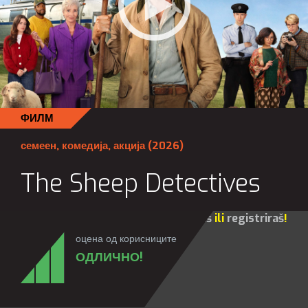
ФИЛМ
семеен
,
комедија
,
акција
(2026)
The Sheep Detectives
Za sve opcije molim te da se
prijaviš
ili
registriraš
!
оцена од корисниците
ОДЛИЧНО!