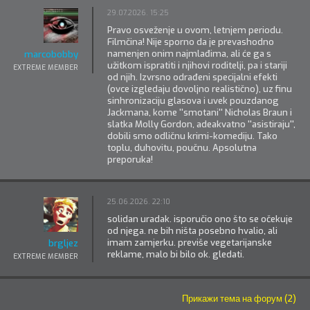
29.07.2026. 15:25
Pravo osveženje u ovom, letnjem periodu.
Filmčina! Nije sporno da je prevashodno
namenjen onim najmlađima, ali će ga s
marcobobby
užitkom ispratiti i njihovi roditelji, pa i stariji
EXTREME MEMBER
od njih. Izvrsno odrađeni specijalni efekti
(ovce izgledaju dovoljno realistično), uz finu
sinhronizaciju glasova i uvek pouzdanog
Jackmana, kome ''smotani'' Nicholas Braun i
slatka Molly Gordon, adeakvatno ''asistiraju'',
dobili smo odličnu krimi-komediju. Tako
toplu, duhovitu, poučnu. Apsolutna
preporuka!
25.06.2026. 22:10
solidan uradak. isporučio ono što se očekuje
od njega. ne bih ništa posebno hvalio, ali
imam zamjerku. previše vegetarijanske
brgljez
reklame, malo bi bilo ok. gledati.
EXTREME MEMBER
Прикажи тема на форум (2)