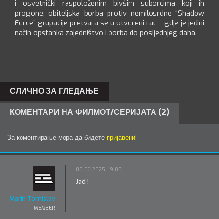
i osvetnički raspoloženim bivšim suborcima koji ih
progone, obiteljska borba protiv nemilosrdne “Shadow
Force” grupacije pretvara se u otvoreni rat – gdje je jedini
način opstanka zajedništvo i borba do posljednjeg daha.
СЛИЧНО ЗА ГЛЕДАЊЕ
КОМЕНТАРИ НА ФИЛМОТ/СЕРИЈАТА (2)
За коментирање мора да бидете
пријавени
!
05.06.2025. 19:05
Jad !
Marin Tomislav
MEMBER