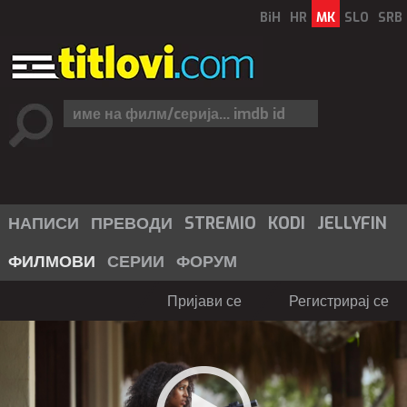
BiH
HR
MK
SLO
SRB
НАПИСИ
ПРЕВОДИ
STREMIO
KODI
JELLYFIN
ФИЛМОВИ
СЕРИИ
ФОРУМ
Пријави се
Регистрирај се