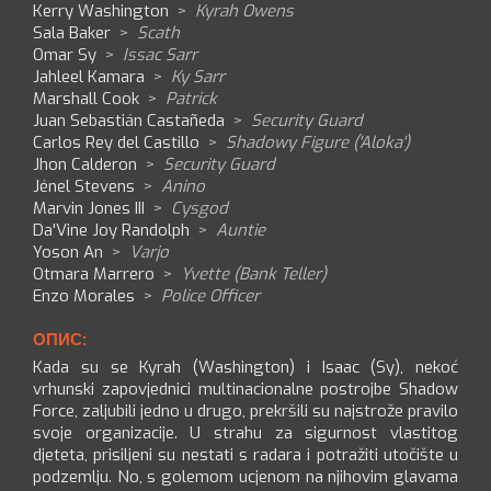
Kerry Washington
>
Kyrah Owens
Sala Baker
>
Scath
Omar Sy
>
Issac Sarr
Jahleel Kamara
>
Ky Sarr
Marshall Cook
>
Patrick
Juan Sebastián Castañeda
>
Security Guard
Carlos Rey del Castillo
>
Shadowy Figure ('Aloka')
Jhon Calderon
>
Security Guard
Jénel Stevens
>
Anino
Marvin Jones III
>
Cysgod
Da'Vine Joy Randolph
>
Auntie
Yoson An
>
Varjo
Otmara Marrero
>
Yvette (Bank Teller)
Enzo Morales
>
Police Officer
ОПИС:
Kada su se Kyrah (Washington) i Isaac (Sy), nekoć
vrhunski zapovjednici multinacionalne postrojbe Shadow
Force, zaljubili jedno u drugo, prekršili su najstrože pravilo
svoje organizacije. U strahu za sigurnost vlastitog
djeteta, prisiljeni su nestati s radara i potražiti utočište u
podzemlju. No, s golemom ucjenom na njihovim glavama