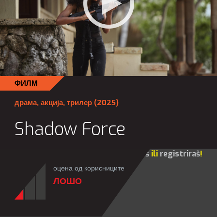
ФИЛМ
драма
,
акција
,
трилер
(2025)
Shadow Force
Za sve opcije molim te da se
prijaviš
ili
registriraš
!
оцена од корисниците
ЛОШО