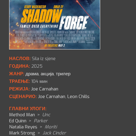
НАСЛОВ:
Sila iz sjene
ГОДИНА:
2025
ЖАНР:
драма
,
акција
,
трилер
ТРАЕЊЕ:
104 мин
РЕЖИЈА:
Joe Carnahan
СЦЕНАРИО:
Joe Carnahan
,
Leon Chills
ГЛАВНИ УЛОГИ:
Method Man
>
Unc
Ed Quinn
>
Parker
Natalia Reyes
>
Moriti
Mark Strong
>
Jack Cinder