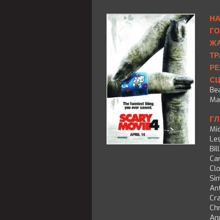
НА
ГО
ЖА
ТР
РЕ
СЦ
Be
Ma
ГЛ
Mi
Les
Bil
Ca
Cl
Si
An
Cra
Chr
An