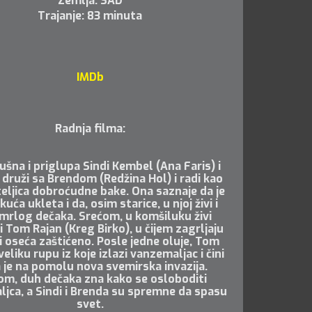
Zemlja: SAD
Trajanje: 83 minuta
IMDb
Radnja filma:
šna i priglupa Sindi Kembel (Ana Faris) i
 druži sa Brendom (Redžina Hol) i radi kao
ljica dobroćudne bake. Ona saznaje da je
kuća ukleta i da, osim starice, u njoj živi i
mrlog dečaka. Srećom, u komšiluku živi
i Tom Rajan (Kreg Birko), u čijem zagrljaju
i oseća zaštićeno. Posle jedne oluje, Tom
veliku rupu iz koje izlazi vanzemaljac i čini
 je na pomolu nova svemirska invazija.
om, duh dečaka zna kako se osloboditi
jca, a Sindi i Brenda su spremne da spasu
svet.