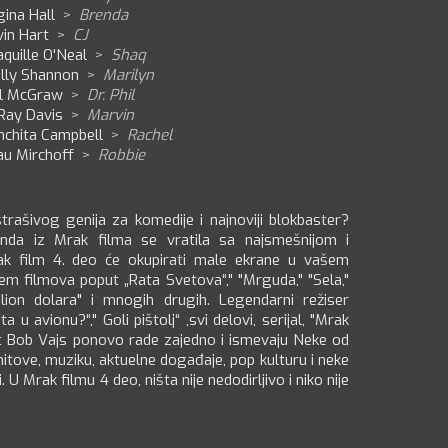
ina Hall
>
Brenda
in Hart
>
CJ
quille O'Neal
>
Shaq
lly Shannon
>
Marilyn
il McGraw
>
Dr. Phil
Ray Davis
>
Marvin
nchita Campbell
>
Rachel
au Mirchoff
>
Robbie
rašivog genija za komedije i najnoviji blokbaster?
banda iz Mrak filma se vratila sa najsmešnijom i
ak film 4. deo će okupirati male ekrane u vašem
m filmova poput „Rata Svetova“," "Mrguda," "Sela,"
ilion dolara" i mnogih drugih. Legendarni režiser
a u avionu?“," Goli pištolj“ ,svi delovi, serijal, "Mrak
cent Bob Vajs ponovo rade zajedno i ismevaju Neke od
 hitove, muziku, aktuelne događaje, pop kulturu i neke
 U Mrak filmu 4 deo, ništa nije nedodirljivo i niko nije