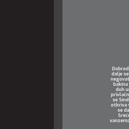
Dobrodu
dalje se
negovate
bakina 
duh u
privlačn
se Sind
otkriva 
se da
Sreć
vanzemal