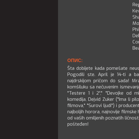
Reg
Kev
Sha
Mo
Ph
De
Co
Be
ОПИС:
Šta dobijete kada pomešate neust
Pogodili ste. April je 14-ti a 
najdrskijom pričom do sada! Mr
komšiluku sa nečuvenim ismevanje
"Testere 1 i 2“," "Devojke od m
komedija, Dejvid Zuker ("Ima li pilot
filmova," "Surovi ljudi") i produ
najboljih horora, najnovije filmske
od vaših omiljenih poznatih ličnosti.
pošteđen!