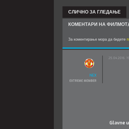
СЛИЧНО ЗА ГЛЕДАЊЕ
КОМЕНТАРИ НА ФИЛМОТ/
За коментирање мора да бидете
п
25.04.2016. 1
NEX
EXTREME MEMBER
Glavne u