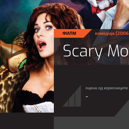
ФИЛМ
комедија
(2006
Scary Mo
оцена од корисниците
-