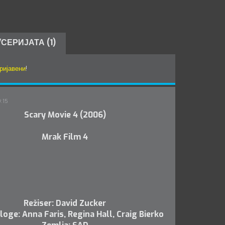
СЕРИЈАТА (1)
ријавени
!
9:15
Scary Movie 4 (2006)
Mrak Film 4
Režiser: David Zucker
loge: Anna Faris, Regina Hall, Craig Bierko