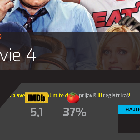
)
vie 4
Za sve opcije molim te da se
prijaviš
ili
registriraš
!
5,1
37%
НАЈП