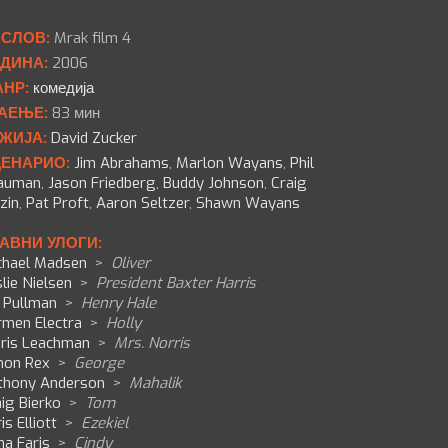
СЛОВ:
Mrak film 4
ДИНА:
2006
НР:
комедија
АЕЊЕ:
83 мин
ЖИЈА:
David Zucker
ЕНАРИО:
Jim Abrahams
,
Marlon Wayans
,
Phil
auman
,
Jason Friedberg
,
Buddy Johnson
,
Craig
zin
,
Pat Proft
,
Aaron Seltzer
,
Shawn Wayans
АВНИ УЛОГИ:
chael Madsen
>
Oliver
lie Nielsen
>
President Baxter Harris
l Pullman
>
Henry Hale
rmen Electra
>
Holly
oris Leachman
>
Mrs. Norris
mon Rex
>
George
thony Anderson
>
Mahalik
ig Bierko
>
Tom
is Elliott
>
Ezekiel
na Faris
>
Cindy