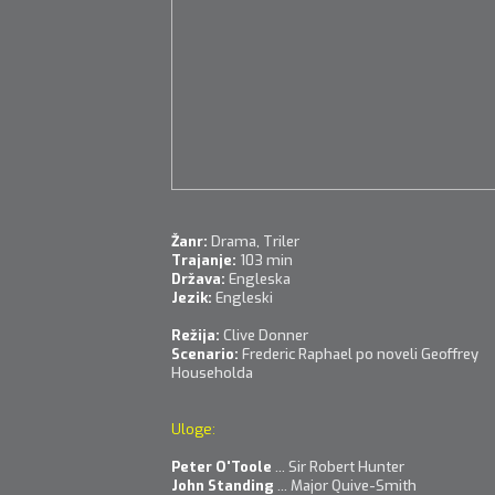
Žanr:
Drama, Triler
Trajanje:
103 min
Država:
Engleska
Jezik:
Engleski
Režija:
Clive Donner
Scenario:
Frederic Raphael po noveli Geoffrey
Householda
Uloge:
Peter O'Toole
... Sir Robert Hunter
John Standing
... Major Quive-Smith