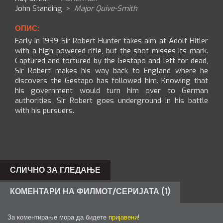
John Standing
>
Major Quive-Smith
ОПИС:
Early in 1939 Sir Robert Hunter takes aim at Adolf Hitler
with a high powered rifle, but the shot misses its mark.
Captured and tortured by the Gestapo and left for dead,
Sir Robert makes his way back to England where he
discovers the Gestapo has followed him. Knowing that
his government would turn him over to German
authorities, Sir Robert goes underground in his battle
with his pursuers.
СЛИЧНО ЗА ГЛЕДАЊЕ
КОМЕНТАРИ НА ФИЛМОТ/СЕРИЈАТА (1)
За коментирање мора да бидете
пријавени
!