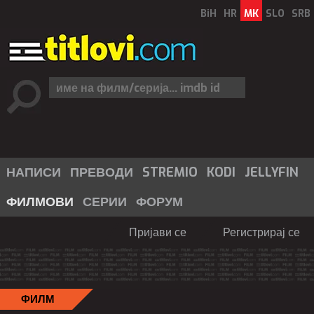
BiH
HR
MK
SLO
SRB
НАПИСИ
ПРЕВОДИ
STREMIO
KODI
JELLYFIN
ФИЛМОВИ
СЕРИИ
ФОРУМ
Пријави се
Регистрирај се
ФИЛМ