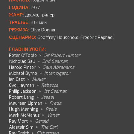
НАСЛОВ:
Rogue Male
ГОДИНА:
1977
ЖАНР:
драма
,
трилер
ТРАЕЊЕ:
103 мин
РЕЖИЈА:
Clive Donner
СЦЕНАРИО:
Geoffrey Household
,
Frederic Raphael
ГЛАВНИ УЛОГИ:
Peter O'Toole
>
Sir Robert Hunter
Nicholas Ball
>
2nd Seaman
Harold Pinter
>
Saul Abrahams
Michael Byrne
>
Interrogator
Ian East
>
Muller
Cyd Hayman
>
Rebecca
Philip Jackson
>
1st Seaman
Robert Lang
>
Jessel
Maureen Lipman
>
Freda
Hugh Manning
>
Peale
Mark McManus
>
Vaner
Ray Mort
>
Gerald
Alastair Sim
>
The Earl
Ray Smith
>
Fisherman