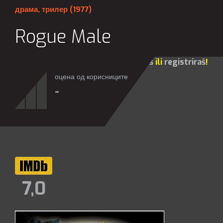
драма
,
трилер
(1977)
Rogue Male
Za sve opcije molim te da se
prijaviš
ili
registriraš
!
оцена од корисниците
-
7,0