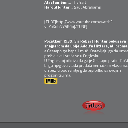
Alastair Sim
... The Earl
Harold Pinter
... Saul Abrahams
[TUBE]http://www.youtube.com/watch?
v=YoKohNY5B0o[/TUBE]
Početkom 1939. Sir Robert Hunter pokušava
snajperom da ubije Adolfa Hitlera, ali proma
a Gestapo ga hapsi i muči. Ostavljaju ga da umre,
preživljava i vraća se u Englesku.
U Engleskoj otkriva da ga je Gestapo pratio. Poš
bi ga njegova vlada predala nemačkim vlastima,
on beži u podzemlje gde bije bitku sa svojim
progoniteljima.