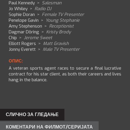
Paul Kennedy
>
Salesman
Jo Whiley
>
Radio DJ
Sophie Doran
>
Female TV Presenter
Penelope Gavin
>
Young Stephanie
Amy Stephenson
>
Receptionist
Dagmar Döring
>
Kristy Brody
Chip
>
Jerome Sweet
Elliott Rogers
>
Matt Gravish
Jonny Everett
>
Male TV Presenter
ОПИС:
A veteran sports agent races to secure a final lucrative
contract for his star client, as both their careers and lives
hang in the balance.
СЛИЧНО ЗА ГЛЕДАЊЕ
КОМЕНТАРИ НА ФИЛМОТ/СЕРИЈАТА