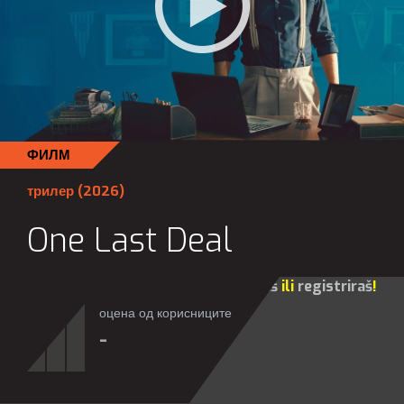
ФИЛМ
трилер
(2026)
One Last Deal
Za sve opcije molim te da se
prijaviš
ili
registriraš
!
оцена од корисниците
-