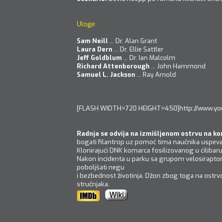
Uloge:
Sam Neill
... Dr. Alan Grant
Laura Dern
... Dr. Ellie Sattler
Jeff Goldblum
... Dr. Ian Malcolm
Richard Attenborough
... John Hammond
Samuel L. Jackson
... Ray Arnold
[FLASH WIDTH=720 HEIGHT=450]http://www.
Radnja se odvija na izmišljenom ostrvu na 
bogati filantrop uz pomoć tima naučnika uspev
Klonirajući DNK komarca fosilizovanog u ćilibar
Nakon incidenta u parku sa grupom velosiraptor
poboljšati negu
i bezbednost životinja. Džon zbog toga na ostrv
stručnjaka.