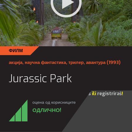
ФИЛМ
акција
,
научна фантастика
,
трилер
,
авантура
(1993)
Jurassic Park
Za sve opcije molim te da se
prijaviš
ili
registriraš
!
оцена од корисниците
ОДЛИЧНО!