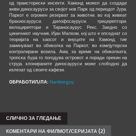
од праисториски инсекти, Хамонд можел да создаде
живи диносауруси за својот нов Парк од периодот Јура.
Паркот е огромен резерват за животни, во кој живеат
брахиосауруси, дилофосауруси, трицерептори,
велоцирептори и Тираносаурус Рекс. Заедно со
циничниот научник, Ијан Малком, кој што е опседнат со
теоријата на хаосот и внуците на Хамонд, тие
заминуваат во обиколка на Паркот, во компјутерски
контролирани возила. Ама, за време на обиколката,
тропска бура го погодува островот и поради прекин на
струја, клонираните диносауруси може слободно да
излезат од своите кафези.
OБРАБОТИЛ/ЛА:
Numberguy
СЛИЧНО ЗА ГЛЕДАЊЕ
КОМЕНТАРИ НА ФИЛМОТ/СЕРИЈАТА (2)