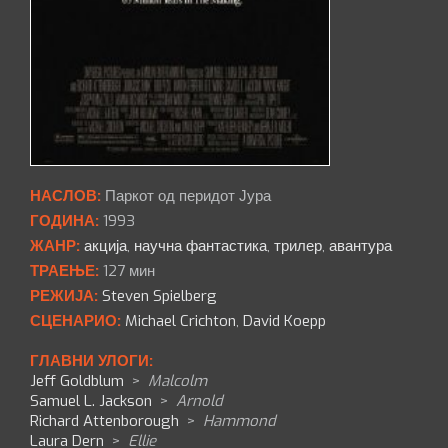
НАСЛОВ:
Паркот од перидот Јура
ГОДИНА:
1993
ЖАНР:
акција
,
научна фантастика
,
трилер
,
авантура
ТРАЕЊЕ:
127 мин
РЕЖИЈА:
Steven Spielberg
СЦЕНАРИО:
Michael Crichton
,
David Koepp
ГЛАВНИ УЛОГИ:
Jeff Goldblum
>
Malcolm
Samuel L. Jackson
>
Arnold
Richard Attenborough
>
Hammond
Laura Dern
>
Ellie