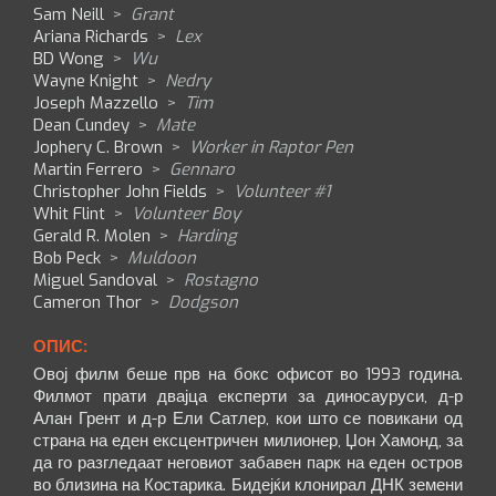
Sam Neill
>
Grant
Ariana Richards
>
Lex
BD Wong
>
Wu
Wayne Knight
>
Nedry
Joseph Mazzello
>
Tim
Dean Cundey
>
Mate
Jophery C. Brown
>
Worker in Raptor Pen
Martin Ferrero
>
Gennaro
Christopher John Fields
>
Volunteer #1
Whit Flint
>
Volunteer Boy
Gerald R. Molen
>
Harding
Bob Peck
>
Muldoon
Miguel Sandoval
>
Rostagno
Cameron Thor
>
Dodgson
ОПИС:
Овој филм беше прв на бокс офисот во 1993 година.
Филмот прати двајца експерти за диносауруси, д-р
Алан Грент и д-р Ели Сатлер, кои што се повикани од
страна на еден ексцентричен милионер, Џон Хамонд, за
да го разгледаат неговиот забавен парк на еден остров
во близина на Костарика. Бидејќи клонирал ДНК земени