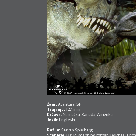
Žanr:
Avantura, SF
Trajanje:
127 min
Država:
Nemačka, Kanada, Amerika
Jezik:
Engleski
Režija:
Steven Spielberg
Scenario:
David Koepp po romanu Michael Cric