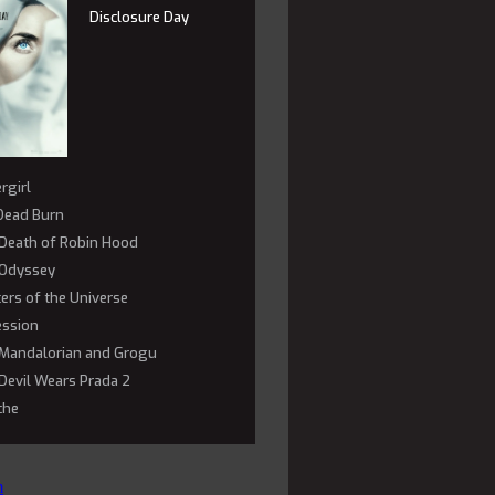
Disclosure Day
rgirl
 Dead Burn
Death of Robin Hood
Odyssey
ers of the Universe
ssion
Mandalorian and Grogu
Devil Wears Prada 2
che
m