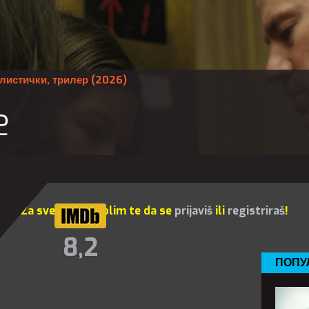
листички
,
трилер
(2026)
e
Za sve opcije molim te da se
prijaviš
ili
registriraš
!
8,2
ПОПУ