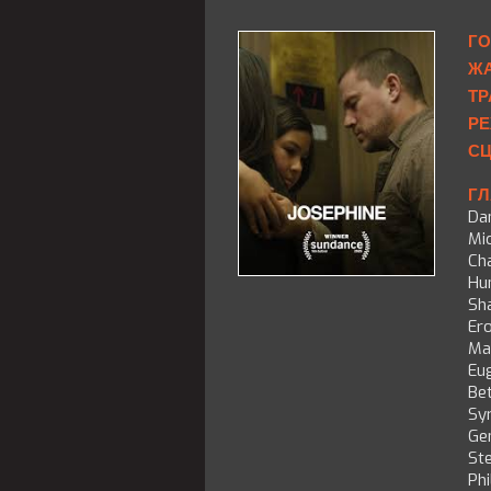
ГО
ЖА
ТР
РЕ
СЦ
ГЛ
Dan
Mi
Ch
Hu
Sh
Ero
Ma
Eu
Bet
Sy
Ge
Ste
Phi