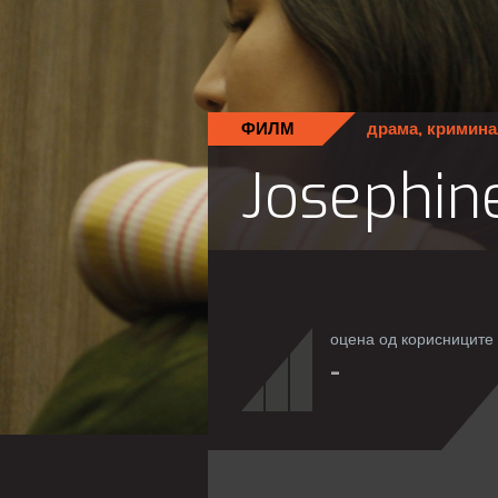
ФИЛМ
драма
,
кримина
Josephin
оцена од корисниците
-