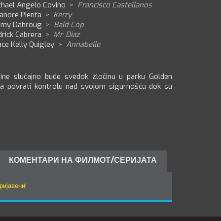
chael Angelo Covino
>
Francisco Castellanos
anore Pienta
>
Kerry
mmy Dahroug
>
Bald Cop
rick Cabrera
>
Mr. Diaz
ce Kelly Quigley
>
Annabelle
ne slučajno bude svedok zločinu u parku Golden
 da povrati kontrolu nad svojom sigurnošću dok su
КОМЕНТАРИ НА ФИЛМОТ/СЕРИЈАТА
ријавени
!