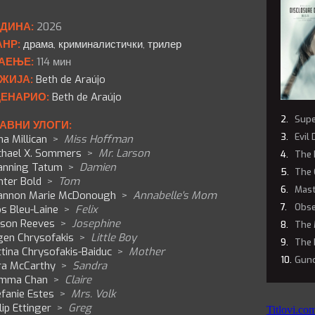
ДИНА:
2026
НР:
драма
,
криминалистички
,
трилер
АЕЊЕ:
114 мин
ЖИЈА:
Beth de Araújo
ЕНАРИО:
Beth de Araújo
Supe
АВНИ УЛОГИ:
Evil
a Millican
>
Miss Hoffman
chael X. Sommers
>
Mr. Larson
The 
anning Tatum
>
Damien
The 
nter Bold
>
Tom
Mast
annon Marie McDonough
>
Annabelle's Mom
Obse
s Bleu-Laine
>
Felix
son Reeves
>
Josephine
The 
gen Chrysofakis
>
Little Boy
The 
tina Chrysofakis-Baiduc
>
Mother
Gun
ra McCarthy
>
Sandra
mma Chan
>
Claire
fanie Estes
>
Mrs. Volk
lip Ettinger
>
Greg
Titlovi.co