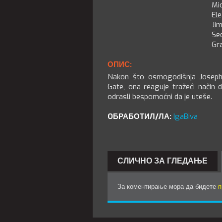
Mi
Ele
Ji
Sed
Gra
ОПИС:
Nakon što osmogodišnja Josephi
Gate, ona reaguje tražeći način
odrasli bespomoćni da je uteše.
OБРАБОТИЛ/ЛА:
IgaBiva
СЛИЧНО ЗА ГЛЕДАЊЕ
За коментирање мора да бидете
п