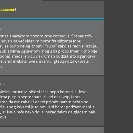
ријавени
!
4:44
or sa značajnom dozom crne komedije. Scenaristički
novan na već viđenim horor franšizama (npr.
 ali sa puno nelogičnosti i ''rupa'' kako se radnja razvija.
a ubistvima uglavnom mogu da prođu (meni lično nije
odna), mada je vidljiv skroman budžet, što oganičava
željenih efekata. Sve u svemu, gledljivo za okorele
a.
3:37
slešer komedije, više slešer, nego komedije. Jeste
 i ima glupih segmenata, ali od ovakvog žanra
amo da me zabavi i da mi prikaže barem nešto od
cije, zbog koje mi je to omiljeni horor podžanr. Meni je
o, jer kako reče neko dolje, nekad želim da gledam baš
ove.