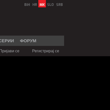
BiH
HR
MK
SLO
SRB
СЕРИИ
ФОРУМ
Пријави се
Регистрирај се