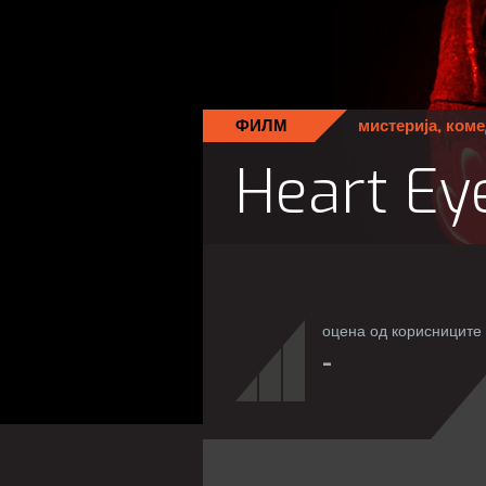
ФИЛМ
мистерија
,
коме
Heart Ey
оцена од корисниците
-