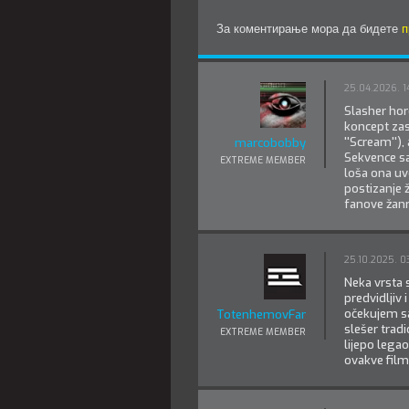
За коментирање мора да бидете
п
25.04.2026. 1
Slasher hor
koncept zas
''Scream''),
marcobobby
Sekvence s
EXTREME MEMBER
loša ona uv
postizanje 
fanove žanr
25.10.2025. 0
Neka vrsta 
predvidljiv
očekujem s
TotenhemovFanatik
slešer tradi
EXTREME MEMBER
lijepo lega
ovakve film