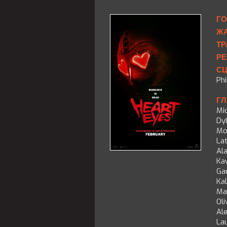
ГО
ЖА
ТР
РЕ
СЦ
Phi
ГЛ
Mi
Dy
Mo
La
Ala
Kay
Ga
Kal
Ma
Oli
Al
La