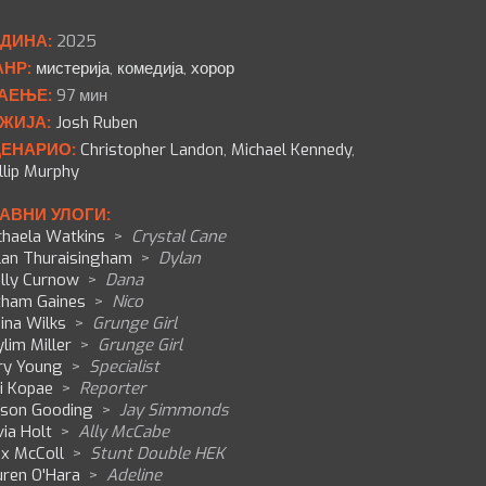
ДИНА:
2025
НР:
мистерија
,
комедија
,
хорор
АЕЊЕ:
97 мин
ЖИЈА:
Josh Ruben
ЕНАРИО:
Christopher Landon
,
Michael Kennedy
,
llip Murphy
АВНИ УЛОГИ:
chaela Watkins
>
Crystal Cane
lan Thuraisingham
>
Dylan
lly Curnow
>
Dana
tham Gaines
>
Nico
ina Wilks
>
Grunge Girl
lim Miller
>
Grunge Girl
ry Young
>
Specialist
i Kopae
>
Reporter
son Gooding
>
Jay Simmonds
via Holt
>
Ally McCabe
ex McColl
>
Stunt Double HEK
uren O'Hara
>
Adeline