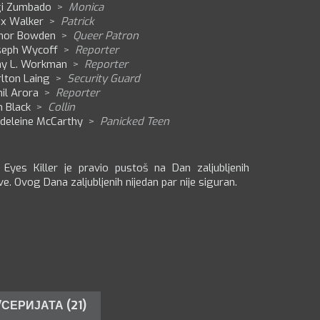
gi Zumbado
>
Monica
ex Walker
>
Patrick
nor Bowden
>
Queer Patron
seph Wycoff
>
Reporter
y L. Workman
>
Reporter
lton Laing
>
Security Guard
il Arora
>
Reporter
n Black
>
Collin
deleine McCarthy
>
Panicked Teen
 Eyes Killer je pravio pustoš na Dan zaljubljenih
ve. Ovog Dana zaljubljenih nijedan par nije siguran.
СЕРИЈАТА (21)