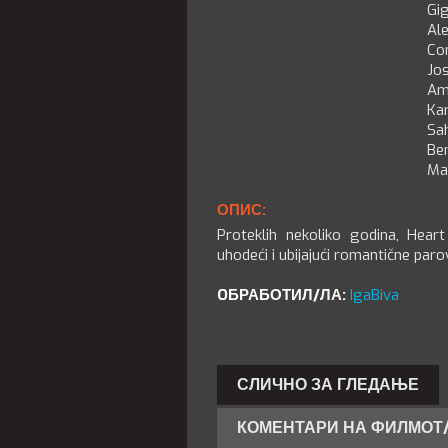
Gi
Al
Co
Jo
Am
Kar
Sah
Be
Ma
ОПИС:
Proteklih nekoliko godina, Heart
uhodeći i ubijajući romantične paro
OБРАБОТИЛ/ЛА:
IgaBiva
СЛИЧНО ЗА ГЛЕДАЊЕ
КОМЕНТАРИ НА ФИЛМОТ/