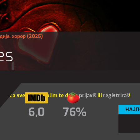
дија
,
хорор
(2025)
es
Za sve opcije molim te da se
prijaviš
ili
registriraš
!
6,0
76%
НАЈП