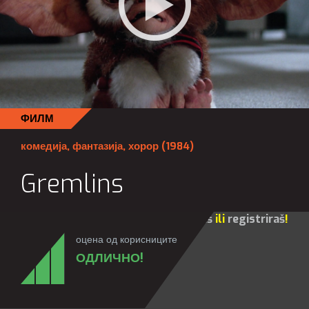
ФИЛМ
комедија
,
фантазија
,
хорор
(1984)
Gremlins
Za sve opcije molim te da se
prijaviš
ili
registriraš
!
оцена од корисниците
ОДЛИЧНО!