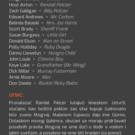
Hoyt Axton
>
Randall Peltzer
Zach Galligan
>
Billy Peltzer
Edward Andrews
>
Mr. Corben
Belinda Balaski
>
Mrs. Joe Harris
Scott Brady
>
Sheriff Frank
Susan Burgess
>
Little Girl
Donald Elson
>
Man on Street
Polly Holliday
>
Ruby Deagle
Danny Llewelyn
>
Hungry Child
John Louie
>
Chinese Boy
Keye Luke
>
Grandfather (Mr. Wing)
Dick Miller
>
Murray Futterman
Arnie Moore
>
Alex
Don Steele
>
Rockin' Ricky Rialto
ОПИС:
Pronalazač Randal Pelcer lutajući kineskom četvrti,
slučajno, kao božićni poklon zas sina kupuje čudnovato
biće zvano Mogvaj. Malenom čupavcu daju ime Gizmo.
Dolaskom novog ljubimca, ukućani se moraju pridržavati
posebnih pravila: Mogvaj ne sme doći u dodir s vodom i
jakim svetlom, a posebno ne sme biti hranjen iza ponoći.