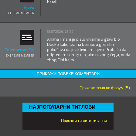
batali
kjovo
EXTREME MEMBER
31.07.2026. 23:29
Ahaha i meni je cijelo vrijeme u glavi bio
Duško kako leži na bombi, a gremlin
pokušava da je aktivira maljem. Probaću da
TotenhemovFanatik
odgledam i drugi dio, ako ni zbog čega, onda
EXTREME MEMBER
zbog Fibi Kejts.
ПРИКАЖИ ПОВЕЌЕ КОМЕНТАРИ
Прикажи тема на форум (5)
НАЈПОПУЛАРНИ ТИТЛОВИ
Прикажи ги сите титлови