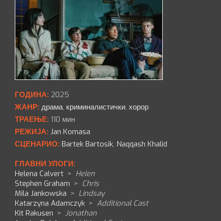
ГОДИНА:
2025
ЖАНР:
драма
,
криминалистички
,
хорор
ТРАЕЊЕ:
110 мин
РЕЖИЈА:
Jan Komasa
СЦЕНАРИО:
Bartek Bartosik
,
Naqqash Khalid
ГЛАВНИ УЛОГИ:
Helena Calvert
>
Helen
Stephen Graham
>
Chris
Mila Jankowska
>
Lindsay
Katarzyna Adamczyk
>
Additional Cast
Kit Rakusen
>
Jonathan