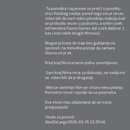
Ta porodica i taj proces se prati ( u pocetku
ima i fizickog nasilja, pored toga sto je vezan,
voleo bih da sam video prirodniju reakciju kad
se probudis vezan u podrumu, a setim uvek
od Hanekea Funny Games dal uzeti daljinac ;)
kao i kod nekih drugih filmova) .
Mogao je krace da traje bez gubljenja na
opstosti, na trenutke pocinje da zamara.
Gluma mi je ok.
Pred kraj filma imamo jednu zanimljivost.
Sam kraj filma mi je za diskusiju, ne svidja mi
se, voleo bih da je drugacije.
Meni je zanimljiv film jer otvara neka pitanja,
Komotno moze i opstije da se posmatra.
Dve stvari nisu objasnjene ali se moze
pretpostaviti.
Hvala za prevod.
AlexDeLarge
2026-03-19 23:39:46