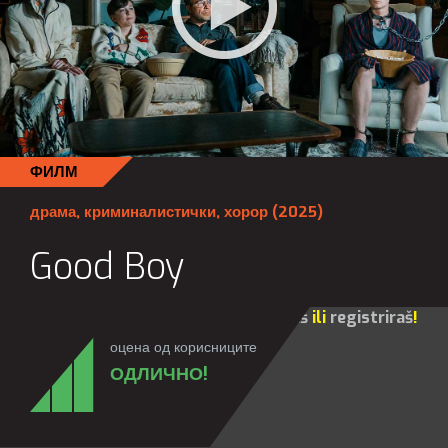
ФИЛМ
драма
,
криминалистички
,
хорор
(2025)
Good Boy
Za sve opcije molim te da se
prijaviš
ili
registriraš
!
оцена од корисниците
ОДЛИЧНО!