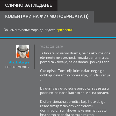
СЛИЧНО ЗА ГЛЕДАЊЕ
КОМЕНТАРИ НА ФИЛМОТ/СЕРИЈАТА (1)
За коментирање мора да бидете
пријавени
!
19.03.2026. 23:19
Ja bih stavio samo drama, hajde ako ima one
elemente neizvesnost, mozda uznemirujuc,
porodica kakva je, pa da dodas i jos koji zanr.
AlexDeLarge
EXTREME MEMBER
Oko opisa , Tomi nije kriminalac, nego ga
odlikuje devijantno ponasanje, vrluda i carlija
.
Da otima ga otac jedne porodice, i veze ga u
podrum, na nacin kao sto se vidi na posteru.
Disfunkcionalna porodica koja hoce da ga
resocializuje fizickom kontrolom i
dominacijom u njihove neke norme , zasto
ima samo naznaka nema direktno.