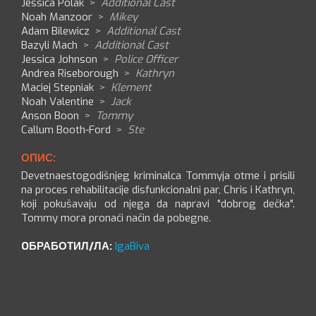
Jessica Polak
>
Additional Cast
Noah Manzoor
>
Mikey
Adam Bilewicz
>
Additional Cast
Bazyli Mach
>
Additional Cast
Jessica Johnson
>
Police Officer
Andrea Riseborough
>
Kathryn
Maciej Stepniak
>
Klement
Noah Valentine
>
Jack
Anson Boon
>
Tommy
Callum Booth-Ford
>
Ste
ОПИС:
Devetnaestogodišnjeg kriminalca Tommyja otme i prisili
na proces rehabilitacije disfunkcionalni par, Chris i Kathryn,
koji pokušavaju od njega da napravi "dobrog dečka".
Tommy mora pronaći način da pobegne.
OБРАБОТИЛ/ЛА:
IgaBiva