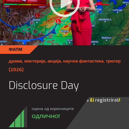
ФИЛМ
драма
,
мистерија
,
акција
,
научна фантастика
,
трилер
(2026)
Disclosure Day
Za sve opcije molim te da se
prijaviš
ili
registriraš
!
оцена од корисниците
ОДЛИЧНО!