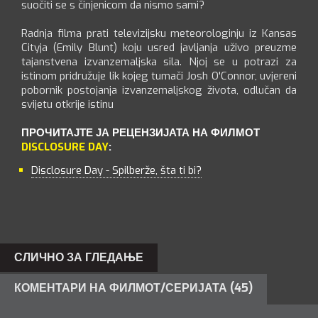
suočiti se s činjenicom da nismo sami?
Radnja filma prati televizijsku meteorologinju iz Kansas
Cityja (Emily Blunt) koju usred javljanja uživo preuzme
tajanstvena izvanzemaljska sila. Njoj se u potrazi za
istinom pridružuje lik kojeg tumači Josh O'Connor, uvjereni
pobornik postojanja izvanzemaljskog života, odlučan da
svijetu otkrije istinu
ПРОЧИТАЈТЕ ЈА РЕЦЕНЗИЈАТА НА ФИЛМОТ
DISCLOSURE DAY
:
Disclosure Day - Spilberže, šta ti bi?
СЛИЧНО ЗА ГЛЕДАЊЕ
КОМЕНТАРИ НА ФИЛМОТ/СЕРИЈАТА (45)