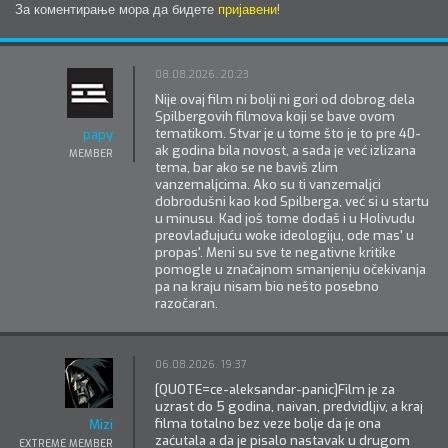
За коментирање мора да бидете
пријавени
!
08.08.2026. 20:23
Nije ovaj film ni bolji ni gori od dobrog dela
Spilbergovih filmova koji se bave ovom
tematikom. Stvar je u tome što je to pre 40-
papy
ak godina bila novost, a sada je već izlizana
MEMBER
tema, bar ako se ne baviš zlim
vanzemaljcima. Ako su ti vanzemaljci
dobrodušni kao kod Spilberga, već si u startu
u minusu. Kad još tome dodaš i u Holivudu
preovlađujuću woke ideologiju, ode mas' u
propas'. Meni su sve te negativne kritike
pomogle u značajnom smanjenju očekivanja
pa na kraju nisam bio nešto posebno
razočaran.
06.08.2026. 19:37
[QUOTE=ce-aleksandar-panic]Film je za
uzrast do 5 godina, naivan, predvidljiv, a kraj
filma totalno bez veze bolje da je ona
Mizi
zaćutala a da je pisalo nastavak u drugom
EXTREME MEMBER