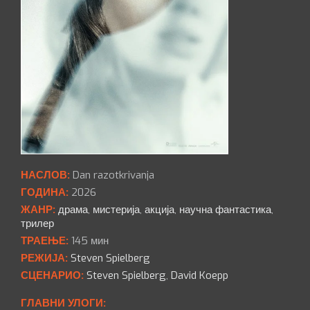
НАСЛОВ:
Dan razotkrivanja
ГОДИНА:
2026
ЖАНР:
драма
,
мистерија
,
акција
,
научна фантастика
,
трилер
ТРАЕЊЕ:
145 мин
РЕЖИЈА:
Steven Spielberg
СЦЕНАРИО:
Steven Spielberg
,
David Koepp
ГЛАВНИ УЛОГИ: