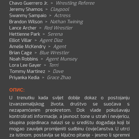
Chavo Guerrero Jr.
>
Wrestling Referee
Jeremy Shamos
>
Claypool
Swanmy Sampaio
>
Actress
Brandon Wilson
>
Nathan Twining
Lance Archer
>
Red Wrestler
Hettienne Park
>
Serena
Elliot Villar
>
Agent Diaz
Amelie McKendry
>
Agent
Brian Cage
>
Blue Wrestler
Noah Robbins
>
Agent Munsey
Lora Lee Gayer
>
Terri
Tommy Martinez
>
Dave
Priyanka Kedia
>
Grace Zhao
ОПИС:
U trenutku kada svijet dobije dokaz o postojanju
izvanzemaljskog života, društvo se suočava s
nezapamćenim preokretom. Dok vlade pokušavaju
kontrolirati informacije, a javnost tone u strah i nevjericu,
skupina pojedinaca nalazi se u središtu događaja koji bi
mogao zauvijek promijeniti sudbinu čovječanstva. U utrci
za istinom, postavlja se ključno pitanje - jesmo li spremni