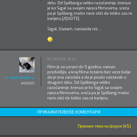
delu. Od Spilberga veliko razočarenje, krenuo
je ko Sigal sa svojim njesra filmovima, sreća
pa je Spilberg mator neće stići da toliko zas.re
karijeru.[/QUOTE]
Sigal, Statam, nastavite niz....
06.08.2026. 18:42
Film je za uzrast do 5 godina, naivan,
predvidljiv, a kraj filma totalno bez veze bolje
da je ona zaćutala a da je pisalo nastavak u
ce-aleksandar-panic
drugom delu. Od Spilberga veliko
MEMBER
razočarenje, krenuo je ko Sigal sa svojim
njesra filmovima, sreća pa je Spilberg mator
neće stići da toliko zas.re karijeru.
ПРИКАЖИ ПОВЕЌЕ КОМЕНТАРИ
Прикажи тема на форум (45)