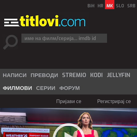
BiH
HR
MK
SLO
SRB
НАПИСИ
ПРЕВОДИ
STREMIO
KODI
JELLYFIN
ФИЛМОВИ
СЕРИИ
ФОРУМ
Пријави се
Регистрирај се