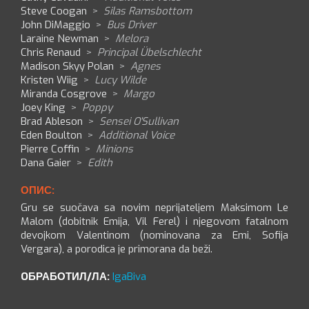
Steve Coogan
>
Silas Ramsbottom
John DiMaggio
>
Bus Driver
Laraine Newman
>
Melora
Chris Renaud
>
Principal Übelschlecht
Madison Skyy Polan
>
Agnes
Kristen Wiig
>
Lucy Wilde
Miranda Cosgrove
>
Margo
Joey King
>
Poppy
Brad Ableson
>
Sensei O'Sullivan
Eden Boulton
>
Additional Voice
Pierre Coffin
>
Minions
Dana Gaier
>
Edith
ОПИС:
Gru se suočava sa novim neprijateljem Maksimom Le
Malom (dobitnik Emija, Vil Ferel) i njegovom fatalnom
devojkom Valentinom (nominovana za Emi, Sofija
Vergara), a porodica je primorana da beži.
OБРАБОТИЛ/ЛА:
IgaBiva