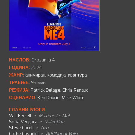
НАСЛОВ:
Grozan ja 4
ГОДИНА:
2024
ЖАНР:
анимиран
,
комедија
,
авантура
ТРАЕЊЕ:
94 мин
РЕЖИЈА:
Patrick Delage
,
Chris Renaud
СЦЕНАРИО:
Ken Daurio
,
Mike White
ГЛАВНИ УЛОГИ:
Will Ferrell
>
Maxime Le Mal
Sofía Vergara
>
Valentina
Steve Carell
>
Gru
Cathy Cavadini
>
Additional Voice