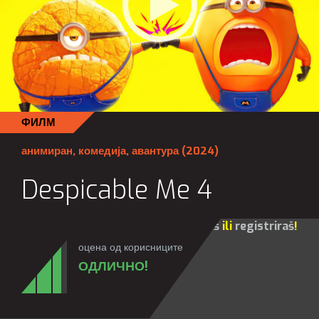
ФИЛМ
анимиран
,
комедија
,
авантура
(2024)
Despicable Me 4
Za sve opcije molim te da se
prijaviš
ili
registriraš
!
оцена од корисниците
ОДЛИЧНО!