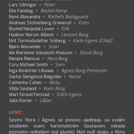
Lars Väringer
>
Peter
Elle Fanning
>
Rachel Kemp
Rémi Alexandre
>
Rachel's Bodyguard
Andreas Stoltenberg Granerud
>
Even
Øyvind Hesjedal Loven
>
Erik
Haakon Norum Albech
>
Lennart Borg
Eiril Tormodsdatter Solberg
>
Karin Irgens (Child)
Bjørn Alexander
>
Stian
Ida Marianne Vassbotn Klasson
>
Sissel Borg
Renate Reinsve
>
Nora Berg
Cory Michael Smith
>
Sam
Inga Ibsdotter Lilleaas
>
Agnes Borg Pettersen
Sacha Slengesol Balgobin
>
Nurse
Catherine Cohen
>
Nicky
Vilde Søyland
>
Karin Borg
Mari Strand Ferstad
>
Edith Irgens
Julia Küster
>
Lillian
ОПИС:
Sestre Nora i Agnes se ponovo ujedinjuju sa svojim
otuđenim ocem, harizmatičnim Gustavom, nekada
poznatim rediteljem koji glumici Nori nudi ulogu u filmu