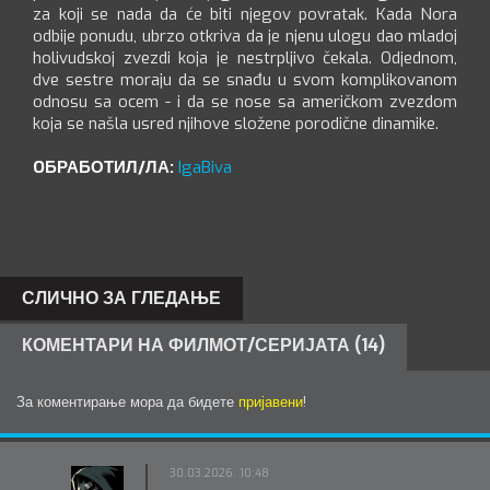
za koji se nada da će biti njegov povratak. Kada Nora
odbije ponudu, ubrzo otkriva da je njenu ulogu dao mladoj
holivudskoj zvezdi koja je nestrpljivo čekala. Odjednom,
dve sestre moraju da se snađu u svom komplikovanom
odnosu sa ocem - i da se nose sa američkom zvezdom
koja se našla usred njihove složene porodične dinamike.
OБРАБОТИЛ/ЛА:
IgaBiva
СЛИЧНО ЗА ГЛЕДАЊЕ
КОМЕНТАРИ НА ФИЛМОТ/СЕРИЈАТА (14)
За коментирање мора да бидете
пријавени
!
30.03.2026. 10:48