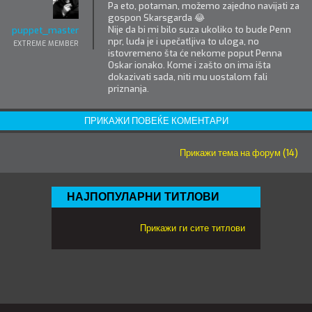
Pa eto, potaman, možemo zajedno navijati za
gospon Skarsgarda 😂
Nije da bi mi bilo suza ukoliko to bude Penn
puppet_master
npr, luda je i upečatljiva to uloga, no
EXTREME MEMBER
istovremeno šta će nekome poput Penna
Oskar ionako. Kome i zašto on ima išta
dokazivati sada, niti mu uostalom fali
priznanja.
ПРИКАЖИ ПОВЕЌЕ КОМЕНТАРИ
Прикажи тема на форум (14)
НАЈПОПУЛАРНИ ТИТЛОВИ
Прикажи ги сите титлови