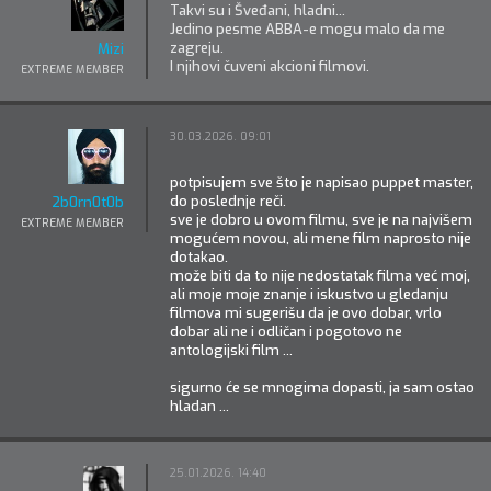
Takvi su i Šveđani, hladni...
Jedino pesme ABBA-e mogu malo da me
zagreju.
Mizi
I njihovi čuveni akcioni filmovi.
EXTREME MEMBER
30.03.2026. 09:01
potpisujem sve što je napisao puppet master,
do poslednje reči.
2b0rn0t0b
sve je dobro u ovom filmu, sve je na najvišem
EXTREME MEMBER
mogućem novou, ali mene film naprosto nije
dotakao.
može biti da to nije nedostatak filma već moj,
ali moje moje znanje i iskustvo u gledanju
filmova mi sugerišu da je ovo dobar, vrlo
dobar ali ne i odličan i pogotovo ne
antologijski film ...
sigurno će se mnogima dopasti, ja sam ostao
hladan ...
25.01.2026. 14:40