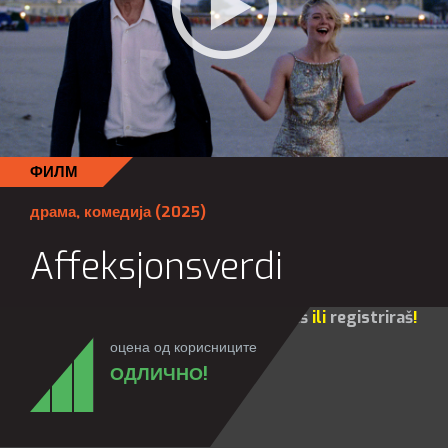
ФИЛМ
драма
,
комедија
(2025)
Affeksjonsverdi
Za sve opcije molim te da se
prijaviš
ili
registriraš
!
оцена од корисниците
ОДЛИЧНО!