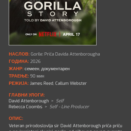
НАСЛОВ:
Gorile: Priča Davida Attenborougha
ГОДИНА:
2026
ЖАНР:
семеен
,
документарен
ТРАЕЊЕ:
90 мин
РЕЖИЈА:
James Reed
,
Callum Webster
ГЛАВНИ УЛОГИ:
David Attenborough
>
Self
Rebecca Coombs
>
Self - Line Producer
ОПИС:
Veteran prirodoslovlja sir David Attenborough priča priču