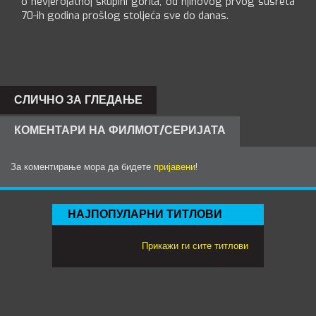
o nevjerojatnoj skupini gorila, od njihovog prvog susreta
70-ih godina prošlog stoljeća sve do danas.
СЛИЧНО ЗА ГЛЕДАЊЕ
КОМЕНТАРИ НА ФИЛМОТ/СЕРИЈАТА
За коментирање мора да бидете
пријавени
!
НАЈПОПУЛАРНИ ТИТЛОВИ
Прикажи ги сите титлови