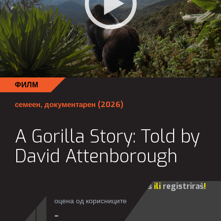
ФИЛМ
семеен
,
документарен
(2026)
A Gorilla Story: Told by
David Attenborough
Za sve opcije molim te da se
prijaviš
ili
registriraš
!
оцена од корисниците
-