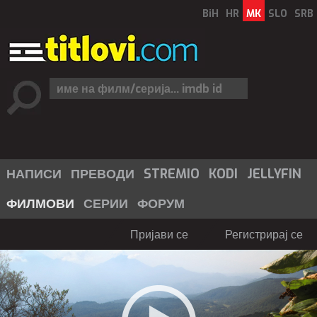
BiH
HR
MK
SLO
SRB
НАПИСИ
ПРЕВОДИ
STREMIO
KODI
JELLYFIN
ФИЛМОВИ
СЕРИИ
ФОРУМ
Пријави се
Регистрирај се